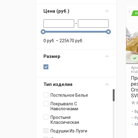
Цена (
p
уб.
)
Н
-
0
p
уб.
–
225670
p
уб.
Размер
Арт
код
Пр
ре
Тип изделия
Cri
SV
Постельное Белье
Покрывало С
Наволочками
Б
Простыня
Р
Классическая
М
Подушки Из Лузги