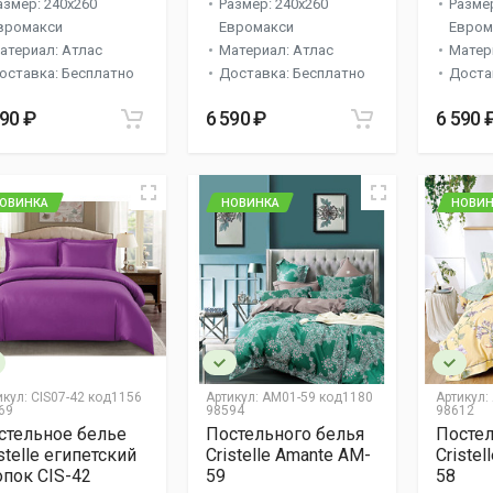
азмер: 240x260
Размер: 240x260
Размер
вромакси
Евромакси
Евром
атериал: Атлас
Материал: Атлас
Матер
оставка: Бесплатно
Доставка: Бесплатно
Доста
590 ₽
6 590 ₽
6 590 
ОВИНКА
НОВИНКА
НОВИН
икул:
CIS07-42 код1156
Артикул:
AM01-59 код1180
Артикул:
69
98594
98612
стельное белье
Постельного белья
Постел
stelle египетский
Cristelle Amante AM-
Criste
опок CIS-42
59
58