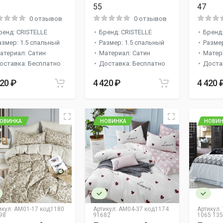
55
47
0 отзывов
0 отзывов
ренд: CRISTELLE
Бренд: CRISTELLE
Бренд:
азмер: 1.5 спальный
Размер: 1.5 спальный
Размер
атериал: Сатин
Материал: Сатин
Матер
оставка: Бесплатно
Доставка: Бесплатно
Доста
420 ₽
4 420 ₽
4 420 
ОВИНКА
НОВИНКА
НОВИН
икул:
AM01-17 код1180
Артикул:
AM04-37 код1174
Артикул:
98
91682
1065 13