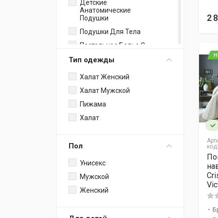
Детские
Анатомические
2 
Подушки
Подушки Для Тела
Постельное Белье С
Покрывалом
Н
Тип одежды
Декоративная
Подушка
Халат Женский
Простыня
Халат Мужской
Классическая +
Наволочки
Пижама
Полотенца Для Пляжа
Халат
И Сауны
Детские Подушки
Арт
Пол
код
Электроодеяло
По
Унисекс
на
Дорожная Подушка
Cri
Мужской
Набор: Одеяло +
Vic
Подушка
Женский
Наволочки К Подушкам
Для Тела
Б