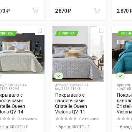
870 ₽
2 870 ₽
2 870 
ОВИНКА
НОВИНКА
НОВИН
икул:
QV2426-14
Артикул:
QV2426-11
Артикул:
2165 83094
код2165 61648
код2165
крывало с
Покрывало с
Покры
волочками
наволочками
навол
stelle Queen
Cristelle Queen
Cristel
toria QV-14
Victoria QV-11
Victori
0 отзывов
0 отзывов
ренд: CRISTELLE
Бренд: CRISTELLE
Бренд: