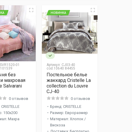
КА
НОВИНКА
SVR1520-01
Артикул:
CJ03-40
 101539
cod.10640 84455
ыня без
Постельное белье
и махровая
жаккард Cristelle La
le Salvarani
collection du Louvre
1
CJ-40
0 отзывов
0 отзывов
 CRISTELLE
Бренд: CRISTELLE
: 150x200
Размер: Евроразмер
иал: Махра
Материал: Хлопок /
Вискоза
Доставка: Бесплатно