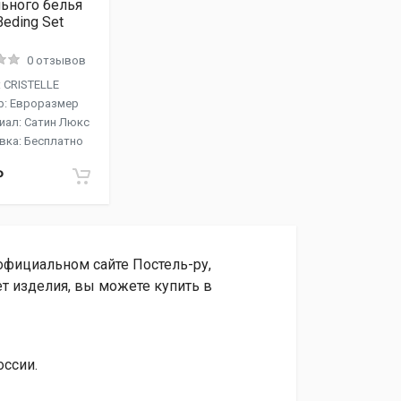
ьного белья
Beding Set
2
0 отзывов
 CRISTELLE
р: Евроразмер
иал: Сатин Люкс
вка: Бесплатно
₽
 официальном сайте Постель-ру,
т изделия, вы можете купить в
оссии.