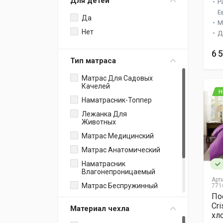
Для детей
Р
Наперник
Е
Да
Простыня На Резинке +
М
Наволочки
Нет
Д
Анатомические
6 
Электропростыня
Тип матраса
Покрывало С
Наволочками И
Матрас Для Садовых
Простыней
Качелей
Н
Полотенца Для Йоги
Наматрасник-Топпер
Чехлы Для Мебели
Лежанка Для
Животных
Подушка Валик
Матрас Медицинский
Наволочки
Матрас Анатомический
Наволочки Для Сна
Наматрасник
Постельное Белье С
Влагонепроницаемый
Одеялом
Арт
Матрас Беспружинный
771
Коврики Для Ванной
По
Комнаты
Наматрасник
Cri
Материал чехла
Детское Постельное
Матрас Ватный
хл
Белье