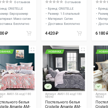
0 отзывов
0 отзывов
ренд: CRISTELLE
Бренд: CRISTELLE
Бренд:
азмер: Евроразмер
Размер: 1.5 спальный
Разме
атериал: Мако-сатин
Материал: Сатин
Матер
оставка: Бесплатно
Доставка: Бесплатно
Доста
500 ₽
4 420 ₽
6 180 
ОВИНКА
НОВИНКА
НОВИН
икул:
AM01-56 код1180
Артикул:
AM01-55 код1180
Артикул:
91
98590
98582
стельного белья
Постельного белья
Постел
stelle Amante AM-
Cristelle Amante AM-
Criste