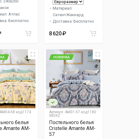
: 240x260
акси
Материал:
иал: Атлас
Сатин+Жаккард
вка: Бесплатно
Доставка: Бесплатно
₽
8 620 ₽
КА
НОВИНКА
AM04-58 код1174
Артикул:
AM01-57 код1180
98592
ьного белья
Постельного белья
lle Amante AM-
Cristelle Amante AM-
57