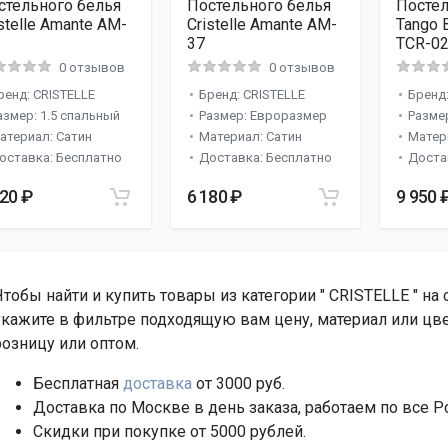
стельного белья
Постельного белья
Постел
stelle Amante AM-
Cristelle Amante AM-
Tango 
37
TCR-0
0 отзывов
0 отзывов
ренд: CRISTELLE
Бренд: CRISTELLE
Бренд:
азмер: 1.5 спальный
Размер: Евроразмер
Разме
атериал: Сатин
Материал: Сатин
Матер
оставка: Бесплатно
Доставка: Бесплатно
Доста
420 ₽
6 180 ₽
9 950 
Чтобы найти и купить товары из категории " CRISTELLE " на
укажите в фильтре подходящую вам цену, материал или цве
розницу или оптом.
Бесплатная
доставка
от 3000 руб.
Доставка по Москве в день заказа, работаем по все Р
Скидки при покупке от 5000 рублей.