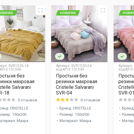
ОВИНКА
НОВИНКА
НОВИН
икул:
SVR1520-18
Артикул:
SVR1520-04
Артикул:
4010 101556
код4010 101543
код4010
остыня без
Простыня без
Прост
зинки махровая
резинки махровая
резинк
stelle Salvarani
Cristelle Salvarani
Cristel
R-18
SVR-04
SVR-0
0 отзывов
0 отзывов
ренд: CRISTELLE
Бренд: CRISTELLE
Бренд:
азмер: 150x200
Размер: 150x200
Размер
атериал: Махра
Материал: Махра
Матер