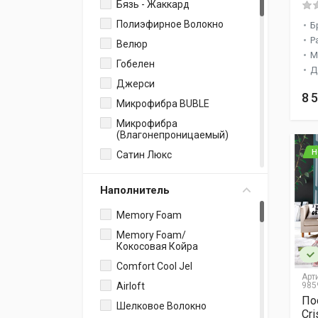
Бязь - Жаккард
Матрас Пружинный
Классические Подушки
Полиэфирное Волокно
Б
Простыня На Резинке
Р
Велюр
Одеяла
М
Гобелен
Д
Полотенца Для Ванной
Джерси
И Сауны
8 
Микрофибра BUBLE
Плед
Микрофибра
Набор Полотенец
(влагонепроницаемый)
Покрывало
Н
Сатин Люкс
Набор Ковриков
Микрофибра /
Детские Одеяла
Спанбонд
Наполнитель
Анатомические
Тенсель / Сатин
Memory Foam
Подушки
Лен
Memory Foam/
Анатомические С
Мако-Сатин+Жаккард
Кокосовая Койра
Эффектом Памяти
Медицинская Клеенка
Comfort Cool Jel
Классические Шторы
Арт
Микрофибра /
Airloft
985
Пододеяльник
Микроплюш
По
Шелковое Волокно
Скатерть
Cri
Хлопковый Жаккард