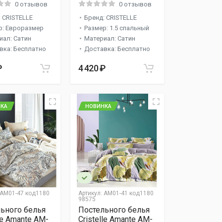
0 отзывов
0 отзывов
 CRISTELLE
Бренд: CRISTELLE
р: Евроразмер
Размер: 1.5 спальный
иал: Сатин
Материал: Сатин
вка: Бесплатно
Доставка: Бесплатно
₽
4 420 ₽
КА
НОВИНКА
AM01-47 код1180
Артикул:
AM01-41 код1180
98575
ьного белья
Постельного белья
lle Amante AM-
Cristelle Amante AM-