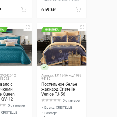
₽
6 590 ₽
КА
НОВИНКА
QV2426-12
Артикул:
TJ113-56 код1093
 83092
94185
вало с
Постельное белье
очками
жаккард Cristelle
le Queen
Venice TJ-56
a QV-12
0 отзывов
0 отзывов
Бренд: CRISTELLE
 CRISTELLE
Размер: