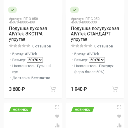
Артикул:
ПТ-Э-050
Артикул:
ПТ-С-050
4607048005408
4607048005330
Подушка пуховая
Подушка полупуховая
AlViTek ЭКСТРА
AlViTek СТАНДАРТ
упругая
упругая
0 отзывов
0 отзывов
Бренд: AlViTek
Бренд: AlViTek
Размер:
Размер:
Наполнитель: Гусиный
Наполнитель: Полупух
пух
(перо более 50%)
Доставка: Бесплатно
3 680 ₽
1 940 ₽
НОВИНКА
НОВИНКА