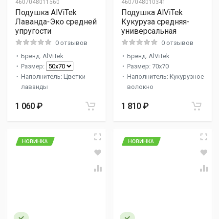
4607048011560
4607048010341
Подушка AlViTek
Подушка AlViTek
Лаванда-Эко средней
Кукуруза средняя-
упругости
универсальная
0 отзывов
0 отзывов
Бренд: AlViTek
Бренд: AlViTek
Размер:
Размер: 70x70
Наполнитель: Цветки
Наполнитель: Кукурузное
лаванды
волокно
1 060 ₽
1 810 ₽
НОВИНКА
НОВИНКА