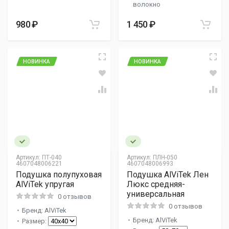
волокно
980 ₽
1 450 ₽
НОВИНКА
НОВИНКА
Артикул:
ПТ-040
Артикул:
ПЛН-050
4607048006221
4607048006993
Подушка полупуховая
Подушка AlViTek Лен
AlViTek упругая
Люкс средняя-
универсальная
0 отзывов
0 отзывов
Бренд: AlViTek
Бренд: AlViTek
Размер: