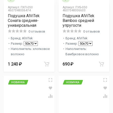
Артикул:
ПХП-050
Артикул:
ПУБ-050
4607048006474
4607048006603
Подушка AlViTek
Подушка AlViTek
Соната средняя-
Bamboo средней
универсальная
упругости
0 отзывов
0 отзывов
Бренд: AlViTek
Бренд: AlViTek
Размер:
Размер:
Наполнитель: хлопковое
Наполнитель:
волокно
Бамбуковое волокно
1 240 ₽
690 ₽
НОВИНКА
НОВИНКА