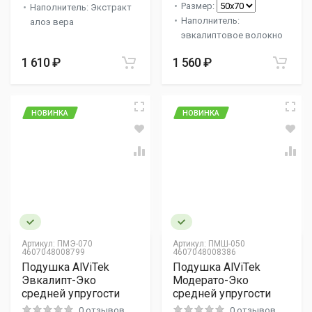
Размер:
Наполнитель: Экстракт
Наполнитель:
алоэ вера
эвкалиптовое волокно
1 610 ₽
1 560 ₽
НОВИНКА
НОВИНКА
Артикул:
ПМЭ-070
Артикул:
ПМШ-050
4607048008799
4607048008386
Подушка AlViTek
Подушка AlViTek
Эвкалипт-Эко
Модерато-Эко
средней упругости
средней упругости
0 отзывов
0 отзывов