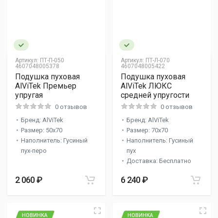
Артикул:
ПТ-П-050
Артикул:
ПТ-Л-070
4607048005378
4607048005422
Подушка пуховая
Подушка пуховая
AlViTek Премьер
AlViTek ЛЮКС
упругая
средней упругости
0 отзывов
0 отзывов
Бренд: AlViTek
Бренд: AlViTek
Размер: 50x70
Размер: 70x70
Наполнитель: Гусиный
Наполнитель: Гусиный
пух-перо
пух
Доставка: Бесплатно
2 060 ₽
6 240 ₽
НОВИНКА
НОВИНКА