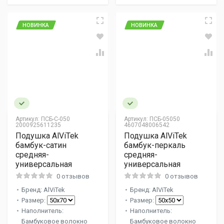
НОВИНКА
НОВИНКА
Артикул:
ПСБ-С-050
Артикул:
ПСБ-05050
2000925611235
4607048006542
Подушка AlViTek
Подушка AlViTek
бамбук-сатин
бамбук-перкаль
средняя-
средняя-
универсальная
универсальная
0 отзывов
0 отзывов
Бренд: AlViTek
Бренд: AlViTek
Размер:
Размер:
Наполнитель:
Наполнитель:
Бамбуковое волокно
Бамбуковое волокно