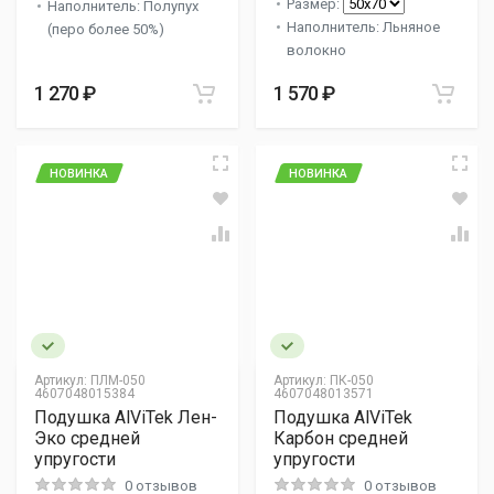
Размер:
Наполнитель: Полупух
Наполнитель: Льняное
(перо более 50%)
волокно
1 270 ₽
1 570 ₽
НОВИНКА
НОВИНКА
Артикул:
ПЛМ-050
Артикул:
ПК-050
4607048015384
4607048013571
Подушка AlViTek Лен-
Подушка AlViTek
Эко средней
Карбон средней
упругости
упругости
0 отзывов
0 отзывов