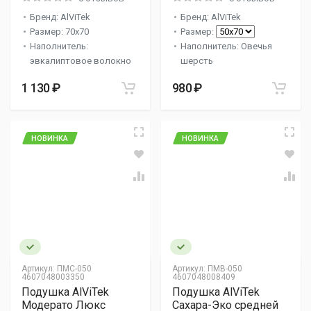
Бренд: AlViTek
Бренд: AlViTek
Размер: 70x70
Размер:
Наполнитель:
Наполнитель: Овечья
эвкалиптовое волокно
шерсть
1 130 ₽
980 ₽
НОВИНКА
НОВИНКА
Артикул:
ПМС-050
Артикул:
ПМВ-050
4607048003350
4607048008409
Подушка AlViTek
Подушка AlViTek
Модерато Люкс
Сахара-Эко средней