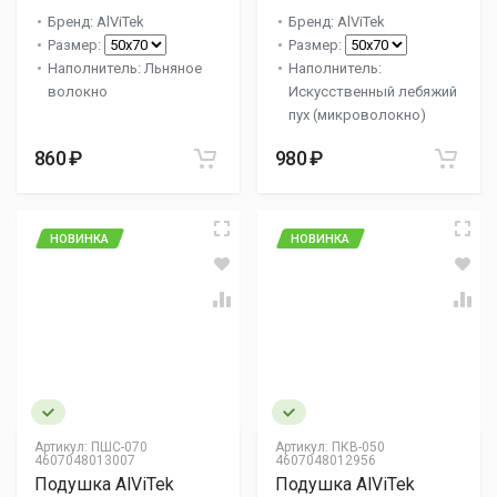
Бренд: AlViTek
Бренд: AlViTek
Размер:
Размер:
Наполнитель: Льняное
Наполнитель:
волокно
Искусственный лебяжий
пух (микроволокно)
860 ₽
980 ₽
НОВИНКА
НОВИНКА
Артикул:
ПШС-070
Артикул:
ПКВ-050
4607048013007
4607048012956
Подушка AlViTek
Подушка AlViTek