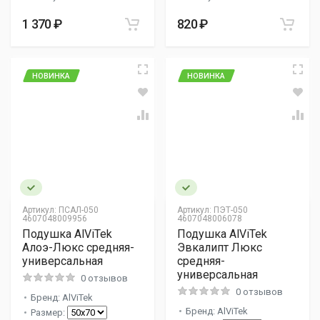
1 370 ₽
820 ₽
НОВИНКА
НОВИНКА
Артикул:
ПСАЛ-050
Артикул:
ПЭТ-050
4607048009956
4607048006078
Подушка AlViTek
Подушка AlViTek
Алоэ-Люкс средняя-
Эвкалипт Люкс
универсальная
средняя-
универсальная
0 отзывов
0 отзывов
Бренд: AlViTek
Бренд: AlViTek
Размер: