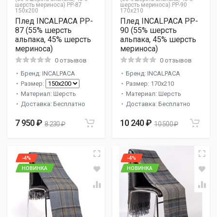
шерсть мериноса) PP-87
шерсть мериноса) PP-90
150x200
170x210
Плед INCALPACA PP-
Плед INCALPACA PP-
87 (55% шерсть
90 (55% шерсть
альпака, 45% шерсть
альпака, 45% шерсть
мериноса)
мериноса)
0 отзывов
0 отзывов
Бренд: INCALPACA
Бренд: INCALPACA
Размер:
Размер: 170x210
Материал: Шерсть
Материал: Шерсть
Доставка: Бесплатно
Доставка: Бесплатно
7 950 ₽
10 240 ₽
8 230 ₽
10 500 ₽
-4%
-4%
НОВИНКА
НОВИНКА