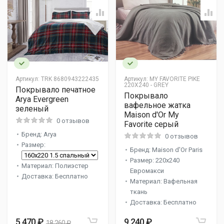
Артикул:
TRK 8680943222435
Артикул:
MY FAVORITE PIKE
220X240 - GREY
Покрывало печатное
Покрывало
Arya Evergreen
вафельное жатка
зеленый
Maison d'Or My
0 отзывов
Favorite серый
Бренд: Arya
0 отзывов
Размер:
Бренд: Maison d'Or Paris
Размер: 220x240
Материал: Полиэстер
Евромакси
Доставка: Бесплатно
Материал: Вафельная
ткань
Доставка: Бесплатно
5 470 ₽
9 240 ₽
18 260 ₽