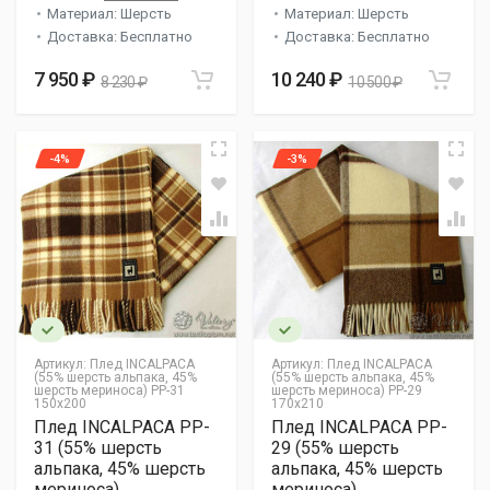
Материал: Шерсть
Материал: Шерсть
Доставка: Бесплатно
Доставка: Бесплатно
7 950 ₽
10 240 ₽
8 230 ₽
10 500 ₽
-4%
-3%
Артикул:
Плед INCALPACA
Артикул:
Плед INCALPACA
(55% шерсть альпака, 45%
(55% шерсть альпака, 45%
шерсть мериноса) PP-31
шерсть мериноса) PP-29
150x200
170x210
Плед INCALPACA PP-
Плед INCALPACA PP-
31 (55% шерсть
29 (55% шерсть
альпака, 45% шерсть
альпака, 45% шерсть
мериноса)
мериноса)