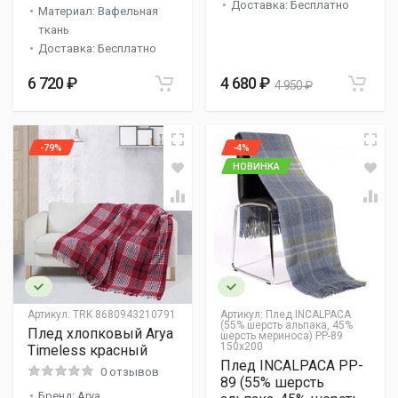
Доставка: Бесплатно
Материал: Вафельная
ткань
Доставка: Бесплатно
6 720 ₽
4 680 ₽
4 950 ₽
-79%
-4%
НОВИНКА
Артикул:
TRK 8680943210791
Артикул:
Плед INCALPACA
(55% шерсть альпака, 45%
Плед хлопковый Arya
шерсть мериноса) PP-89
150x200
Timeless красный
Плед INCALPACA PP-
0 отзывов
89 (55% шерсть
Бренд: Arya