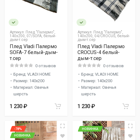
Артикул:
Плед "Палермо",
Артикул:
Плед "Палермо",
140х200, 07/SOFA, белый-
140х200, 04/CROCUS, белый-
дым-т.сер
дым-т.сер
Плед Vladi Палермо
Плед Vladi Палермо
SOFA-7 белый-дым-
CROCUS-4 белый-
т.сер
дым-т.сер
0 отзывов
0 отзывов
Бренд: VLADI HOME
Бренд: VLADI HOME
Размер: 140x200
Размер: 140x200
Материал: Овечья
Материал: Овечья
шерсть
шерсть
1 230 ₽
1 230 ₽
-78%
НОВИНКА
НОВИНКА