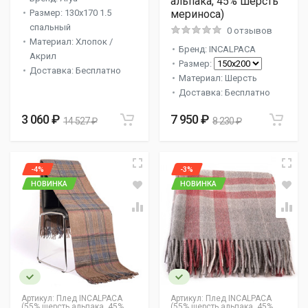
альпака, 45% шерсть
Размер: 130x170 1.5
мериноса)
спальный
0 отзывов
Материал: Хлопок /
Бренд: INCALPACA
Акрил
Размер:
Доставка: Бесплатно
Материал: Шерсть
Доставка: Бесплатно
3 060 ₽
7 950 ₽
14 527 ₽
8 230 ₽
-4%
-3%
НОВИНКА
НОВИНКА
Артикул:
Плед INCALPACA
Артикул:
Плед INCALPACA
(55% шерсть альпака, 45%
(55% шерсть альпака, 45%