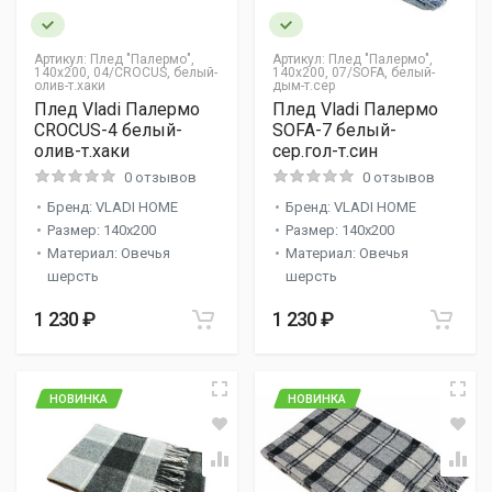
Артикул:
Плед "Палермо",
Артикул:
Плед "Палермо",
140х200, 04/CROCUS, белый-
140х200, 07/SOFA, белый-
олив-т.хаки
дым-т.сер
Плед Vladi Палермо
Плед Vladi Палермо
CROCUS-4 белый-
SOFA-7 белый-
олив-т.хаки
сер.гол-т.син
0 отзывов
0 отзывов
Бренд: VLADI HOME
Бренд: VLADI HOME
Размер: 140x200
Размер: 140x200
Материал: Овечья
Материал: Овечья
шерсть
шерсть
1 230 ₽
1 230 ₽
НОВИНКА
НОВИНКА