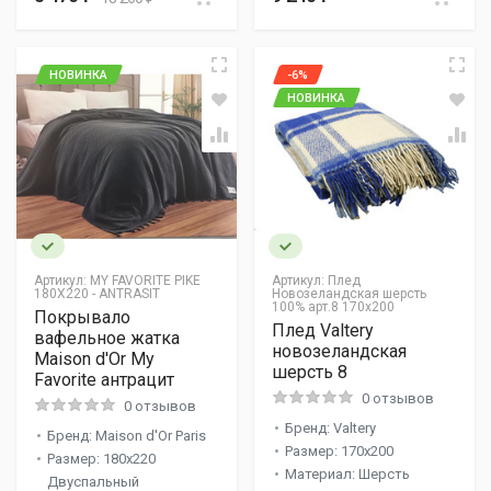
НОВИНКА
-6%
НОВИНКА
Артикул:
MY FAVORITE PIKE
Артикул:
Плед
180X220 - ANTRASIT
Новозеландская шерсть
100% арт.8 170х200
Покрывало
Плед Valtery
вафельное жатка
новозеландская
Maison d'Or My
шерсть 8
Favorite антрацит
0 отзывов
0 отзывов
Бренд: Valtery
Бренд: Maison d'Or Paris
Размер: 170x200
Размер: 180x220
Материал: Шерсть
Двуспальный