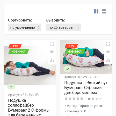
Сортировать:
Выводить:
-19%
-19%
НОВИНКА
НОВИНКА
Артикул:
щ7Ыт18VЗыш
Подушка лебяжий пух
Бумеранг C-формы
для беременных
Артикул:
гЯЗaЭее1Fя
0 отзывов
Подушка
холлофайбер
Бренд: Гарантия уюта
Бумеранг 2 C-формы
Размер: 250
для беременных