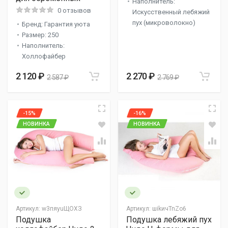
Наполнитель:
0 отзывов
Искусственный лебяжий
пух (микроволокно)
Бренд: Гарантия уюта
Размер: 250
Наполнитель:
Холлофайбер
2 120 ₽
2 270 ₽
2 587 ₽
2 769 ₽
-15%
-16%
НОВИНКА
НОВИНКА
Артикул:
w3пяyuЩOXЗ
Артикул:
шikичTnZo6
Подушка
Подушка лебяжий пух