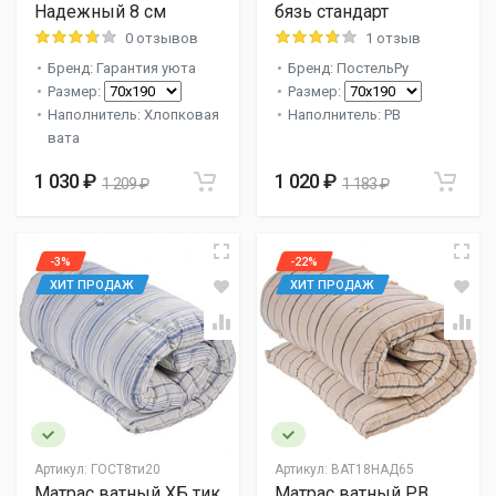
Надежный 8 см
бязь стандарт
0 отзывов
1 отзыв
Бренд: Гарантия уюта
Бренд: ПостельРу
Размер:
Размер:
Наполнитель: Хлопковая
Наполнитель: РВ
вата
1 030 ₽
1 020 ₽
1 209 ₽
1 183 ₽
-3%
-22%
ХИТ ПРОДАЖ
ХИТ ПРОДАЖ
Артикул:
ГОСТ8ти20
Артикул:
ВАТ18НАД65
Матрас ватный ХБ тик
Матрас ватный РВ