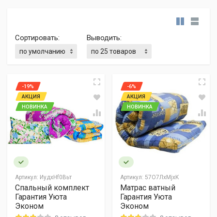
Сортировать:
Выводить:
-19%
-6%
АКЦИЯ
АКЦИЯ
НОВИНКА
НОВИНКА
Артикул:
ИyдxHf0Bьт
Артикул:
57О7ЛxMjхK
Спальный комплект
Матрас ватный
Гарантия Уюта
Гарантия Уюта
Эконом
Эконом