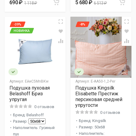
690 ₽
5 680 ₽
1 118 ₽
6 513 ₽
-39%
-8%
НОВИНКА
Артикул:
ЕйиC5МnВКw
Артикул:
E-AA50-1,2-Per
Подушка пуховая
Подушка Kingsilk
Belashoff Бриз
Elisabette Престиж
упругая
персиковая средней
упругости
0 отзывов
0 отзывов
Бренд: Belashoff
Бренд: Kingsilk
Размер:
Размер: 50x68
Наполнитель: Гусиный
Наполнитель:
пух