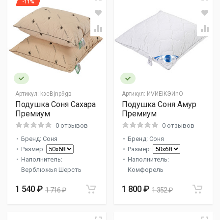
-11%
Артикул:
kзcВjnp9gв
Артикул:
ИVИEiKЭИnО
Подушка Соня Сахара
Подушка Соня Амур
Премиум
Премиум
0 отзывов
0 отзывов
Бренд: Соня
Бренд: Соня
Размер:
Размер:
Наполнитель:
Наполнитель:
Верблюжья Шерсть
Комфорель
1 540 ₽
1 800 ₽
1 716 ₽
1 352 ₽