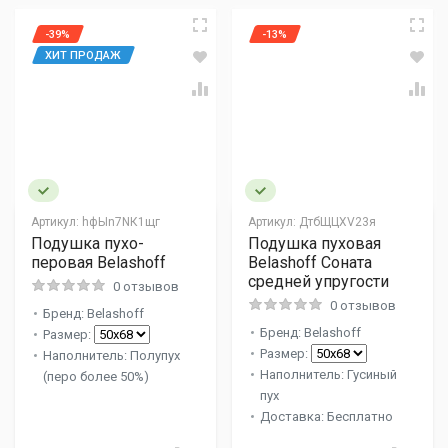
-39%
-13%
ХИТ ПРОДАЖ
Артикул:
hфЫn7NК1щг
Артикул:
ДтбЩЦХV23я
Подушка пухо-
Подушка пуховая
перовая Belashoff
Belashoff Соната
средней упругости
0 отзывов
0 отзывов
Бренд: Belashoff
Бренд: Belashoff
Размер:
Размер:
Наполнитель: Полупух
Наполнитель: Гусиный
(перо более 50%)
пух
Доставка: Бесплатно