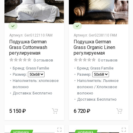
Артикул:
GerG122110 FAM
Артикул:
GerG238110 FAM
Подушка German
Подушка German
Grass Cottonwash
Grass Organic Linen
регулируемая
регулируемая
0 отзывов
0 отзывов
Бренд: Grass Familie
Бренд: Grass Familie
Размер:
Размер:
Наполнитель: хлопковое
Наполнитель: Льняное
волокно
волокно / Хлопковое
Доставка: Бесплатно
волокно
Доставка: Бесплатно
5 150 ₽
6 720 ₽
НОВИНКА
НОВИНКА