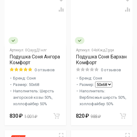
Артикул:
0QаygД1нлг
Артикул:
04зКждZgqи
Подушка Соня Ангора
Подушка Соня Бархан
Комфорт
Комфорт
0 отзывов
0 отзывов
Бренд: Соня
Бренд: Соня
Размер: 50x68
Размер:
Наполнитель: Шерсть
Наполнитель:
ангорской козы 50%,
Верблюжья шерсть 50%,
холлофайбер 50%
холлофайбер 50%
830 ₽
820 ₽
1 001 ₽
988 ₽