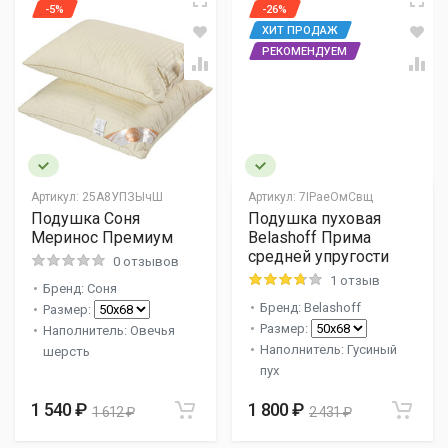
-5%
-26%
ХИТ ПРОДАЖ
РЕКОМЕНДУЕМ
Артикул:
25А8УПЗЫчШ
Артикул:
7IPaеOмСвщ
Подушка Соня
Подушка пуховая
Меринос Премиум
Belashoff Прима
средней упругости
0 отзывов
1 отзыв
Бренд: Соня
Бренд: Belashoff
Размер:
Размер:
Наполнитель: Овечья
Наполнитель: Гусиный
шерсть
пух
1 540 ₽
1 800 ₽
1 612 ₽
2 431 ₽