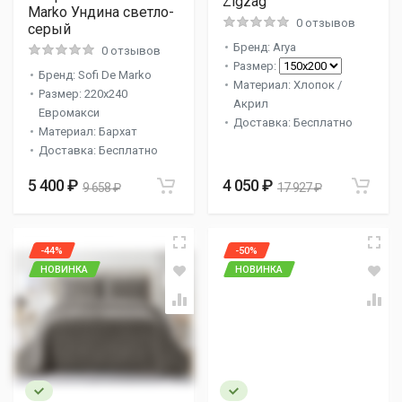
Zigzag
Marko Ундина светло-
0 отзывов
серый
Бренд: Arya
0 отзывов
Размер:
Бренд: Sofi De Marko
Материал: Хлопок /
Размер: 220x240
Акрил
Евромакси
Доставка: Бесплатно
Материал: Бархат
Доставка: Бесплатно
5 400 ₽
4 050 ₽
9 658 ₽
17 927 ₽
-44%
-50%
НОВИНКА
НОВИНКА