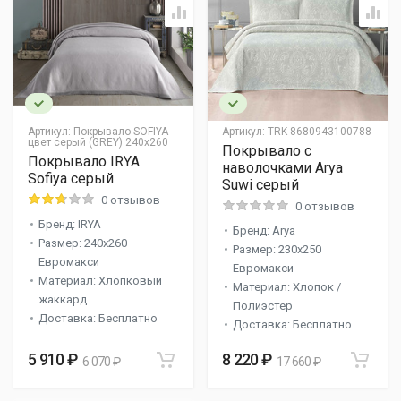
Артикул:
Покрывало SOFIYA
Артикул:
TRK 8680943100788
цвет серый (GREY) 240х260
Покрывало с
Покрывало IRYA
наволочками Arya
Sofiya серый
Suwi серый
0 отзывов
0 отзывов
Бренд: IRYA
Бренд: Arya
Размер: 240x260
Размер: 230x250
Евромакси
Евромакси
Материал: Хлопковый
Материал: Хлопок /
жаккард
Полиэстер
Доставка: Бесплатно
Доставка: Бесплатно
5 910 ₽
8 220 ₽
6 070 ₽
17 660 ₽