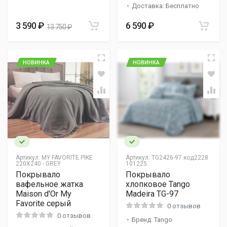
Доставка: Бесплатно
3 590 ₽
6 590 ₽
13 750 ₽
НОВИНКА
НОВИНКА
Артикул:
MY FAVORITE PIKE
Артикул:
TG2426-97 код2228
220X240 - GREY
101225
Покрывало
Покрывало
вафельное жатка
хлопковое Tango
Maison d'Or My
Madeira TG-97
Favorite серый
0 отзывов
0 отзывов
Бренд: Tango