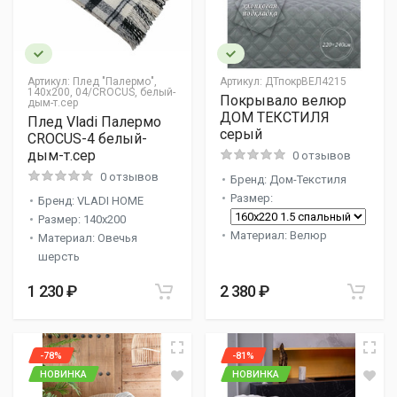
Артикул:
Плед "Палермо",
Артикул:
ДТпокрВЕЛ4215
140х200, 04/CROCUS, белый-
Покрывало велюр
дым-т.сер
ДОМ ТЕКСТИЛЯ
Плед Vladi Палермо
серый
CROCUS-4 белый-
дым-т.сер
0 отзывов
0 отзывов
Бренд: Дом-Текстиля
Размер:
Бренд: VLADI HOME
Размер: 140x200
Материал: Велюр
Материал: Овечья
шерсть
1 230 ₽
2 380 ₽
-78%
-81%
НОВИНКА
НОВИНКА