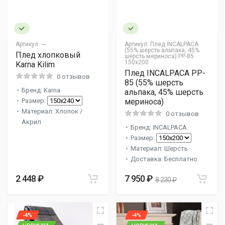
Артикул:
---
Артикул:
Плед INCALPACA
(55% шерсть альпака, 45%
Плед хлопковый
шерсть мериноса) PP-85
150x200
Karna Kilim
Плед INCALPACA PP-
0 отзывов
85 (55% шерсть
Бренд: Karna
альпака, 45% шерсть
Размер:
мериноса)
Материал: Хлопок /
0 отзывов
Акрил
Бренд: INCALPACA
Размер:
Материал: Шерсть
Доставка: Бесплатно
2 448 ₽
7 950 ₽
8 230 ₽
-4%
-4%