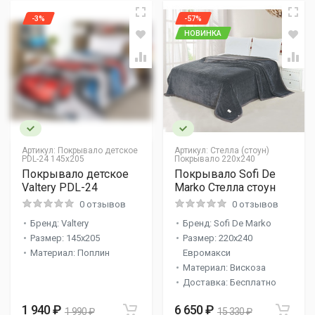
-3%
-57%
НОВИНКА
Артикул:
Покрывало детское
Артикул:
Стелла (стоун)
PDL-24 145х205
Покрывало 220х240
Покрывало детское
Покрывало Sofi De
Valtery PDL-24
Marko Стелла стоун
0 отзывов
0 отзывов
Бренд: Valtery
Бренд: Sofi De Marko
Размер: 145х205
Размер: 220x240
Материал: Поплин
Евромакси
Материал: Вискоза
Доставка: Бесплатно
1 940 ₽
6 650 ₽
1 990 ₽
15 330 ₽