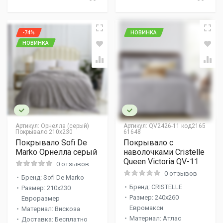
-74%
НОВИНКА
НОВИНКА
Артикул:
Орнелла (серый)
Артикул:
QV2426-11 код2165
Покрывало 210х230
61648
Покрывало Sofi De
Покрывало с
Marko Орнелла серый
наволочками Cristelle
Queen Victoria QV-11
0 отзывов
0 отзывов
Бренд: Sofi De Marko
Бренд: CRISTELLE
Размер: 210х230
Размер: 240x260
Евроразмер
Евромакси
Материал: Вискоза
Материал: Атлас
Доставка: Бесплатно