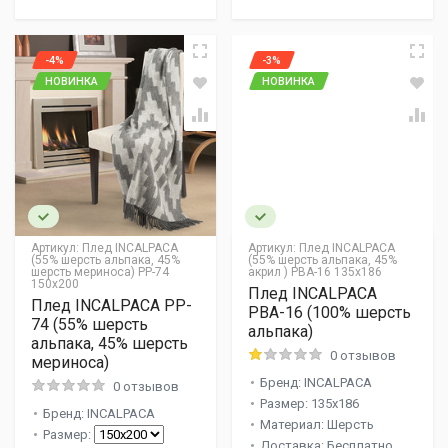
-4%
-3%
НОВИНКА
НОВИНКА
Артикул:
Плед INCALPACA
Артикул:
Плед INCALPACA
(55% шерсть альпака, 45%
(55% шерсть альпака, 45%
шерсть мериноса) PP-74
акрил ) PBA-16 135x186
150x200
Плед INCALPACA
Плед INCALPACA PP-
PBA-16 (100% шерсть
74 (55% шерсть
альпака)
альпака, 45% шерсть
0 отзывов
мериноса)
Бренд: INCALPACA
0 отзывов
Размер: 135х186
Бренд: INCALPACA
Материал: Шерсть
Размер:
Доставка: Бесплатно