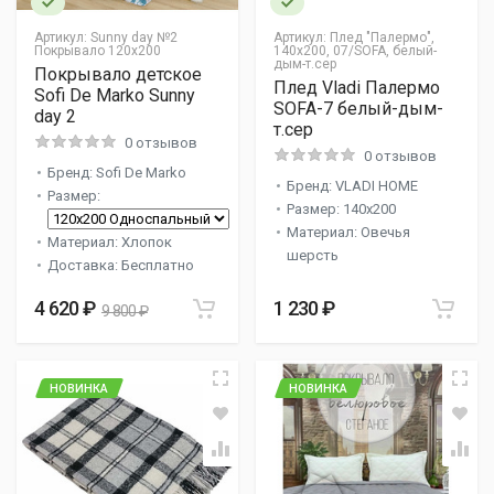
Артикул:
Sunny day №2
Артикул:
Плед "Палермо",
Покрывало 120х200
140х200, 07/SOFA, белый-
дым-т.сер
Покрывало детское
Плед Vladi Палермо
Sofi De Marko Sunny
SOFA-7 белый-дым-
day 2
т.сер
0 отзывов
0 отзывов
Бренд: Sofi De Marko
Бренд: VLADI HOME
Размер:
Размер: 140x200
Материал: Овечья
Материал: Хлопок
шерсть
Доставка: Бесплатно
4 620 ₽
1 230 ₽
9 800 ₽
НОВИНКА
НОВИНКА