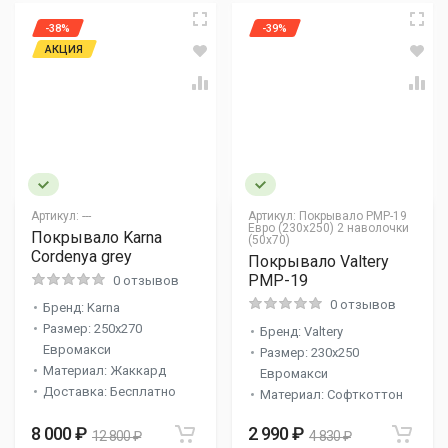
-38%
-39%
АКЦИЯ
Артикул:
---
Артикул:
Покрывало PMP-19
Евро (230х250) 2 наволочки
Покрывало Karna
(50х70)
Cordenya grey
Покрывало Valtery
PMP-19
0 отзывов
0 отзывов
Бренд: Karna
Размер: 250x270
Бренд: Valtery
Евромакси
Размер: 230x250
Материал: Жаккард
Евромакси
Доставка: Бесплатно
Материал: Софткоттон
8 000 ₽
2 990 ₽
12 800 ₽
4 830 ₽