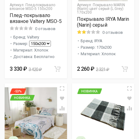
Артикул:
Плед-покрывало
Артикул:
Покрывало MARIN
вязаное MSO-5 150х200
(Narin) цвет серый (L.Grey)
170x200
Плед-покрывало
Покрывало IRYA Marin
вязаное Valtery MSO-5
(Narin) серый
0 отзывов
0 отзывов
Бренд: Valtery
Бренд: IRYA
Размер:
Размер: 170x200
Материал: Хлопок
Материал: Хлопок
Доставка: Бесплатно
3 330 ₽
2 260 ₽
3 420 ₽
2 321 ₽
-53%
НОВИНКА
НОВИНКА