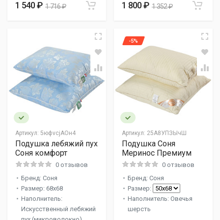
1 540 ₽
1 800 ₽
1 716 ₽
1 352 ₽
-5%
Артикул:
5юфvcjАOн4
Артикул:
25А8УПЗЫчШ
Подушка лебяжий пух
Подушка Соня
Соня комфорт
Меринос Премиум
0 отзывов
0 отзывов
Бренд: Соня
Бренд: Соня
Размер: 68x68
Размер:
Наполнитель:
Наполнитель: Овечья
Искусственный лебяжий
шерсть
пух (микроволокно)