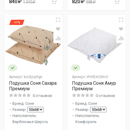
840 ₽
820 ₽
1 040 ₽
988 ₽
-11%
Артикул:
kзcВjnp9gв
Артикул:
ИVИEiKЭИnО
Подушка Соня Сахара
Подушка Соня Амур
Премиум
Премиум
0 отзывов
0 отзывов
Бренд: Соня
Бренд: Соня
Размер:
Размер:
Наполнитель:
Наполнитель:
Верблюжья Шерсть
Комфорель