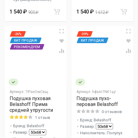
1 540 ₽
1 540 ₽
900 ₽
1 612 ₽
-26%
-39%
ХИТ ПРОДАЖ
ХИТ ПРОДАЖ
РЕКОМЕНДУЕМ
Артикул:
7IPaеOмСвщ
Артикул:
hфЫn7NК1щг
Подушка пуховая
Подушка пухо-
Belashoff Прима
перовая Belashoff
средней упругости
0 отзывов
1 отзыв
Бренд: Belashoff
Бренд: Belashoff
Размер:
Размер:
Наполнитель: Полупух