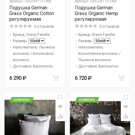
Артикул:
GerG99110 FAM
Артикул:
GerG98110 FAM
Подушка German
Подушка German
Grass Organic Cotton
Grass Organic Hemp
регулируемая
регулируемая
0 отзывов
0 отзывов
Бренд: Grass Familie
Бренд: Grass Familie
Размер:
Размер:
Наполнитель: Льняное
Наполнитель:
волокно / Хлопковое
Конопляное волокно /
волокно
Льняное волокно
Доставка: Бесплатно
Доставка: Бесплатно
6 290 ₽
6 720 ₽
НОВИНКА
НОВИНКА