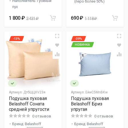
Наполнитель: Гусиный
(перо более 50%)
пух
1 800 ₽
690 ₽
2 431 ₽
1 118 ₽
-13%
-39%
НОВИНКА
Артикул:
ДтбЩЦХV23я
Артикул:
ЕйиC5МnВКw
Подушка пуховая
Подушка пуховая
Belashoff Соната
Belashoff Бриз
средней упругости
упругая
0 отзывов
0 отзывов
Бренд: Belashoff
Бренд: Belashoff