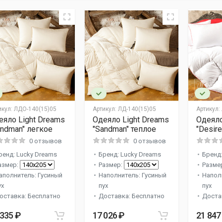
икул:
ЛДО-140(15)05
Артикул:
ЛД-140(15)05
Артикул:
еяло Light Dreams
Одеяло Light Dreams
Одеяло
andman" легкое
"Sandman" теплое
"Desir
0 отзывов
0 отзывов
ренд: Lucky Dreams
Бренд: Lucky Dreams
Бренд:
азмер:
Размер:
Разме
аполнитель: Гусиный
Наполнитель: Гусиный
Напол
ух
пух
пух
оставка: Бесплатно
Доставка: Бесплатно
Доста
 335 ₽
17 026 ₽
21 847