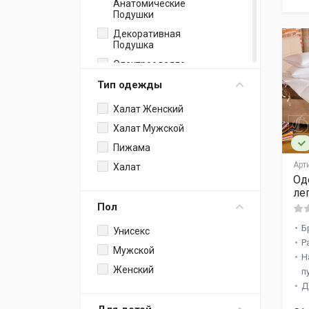
Анатомические
Подушки
Декоративная
Подушка
Электроодеяло
Простыня
Тип одежды
Классическая +
Наволочки
Халат Женский
Полотенца Для Пляжа
Халат Мужской
И Сауны
Пижама
Детские Подушки
Арт
Халат
Подушка Валик
Оде
ле
Покрывало С
Наволочками И
Пол
Простыней
Б
Унисекс
Набор: Одеяло +
Р
Подушка
Мужской
Н
Наволочки К Подушкам
Женский
п
Для Тела
Д
Наперник