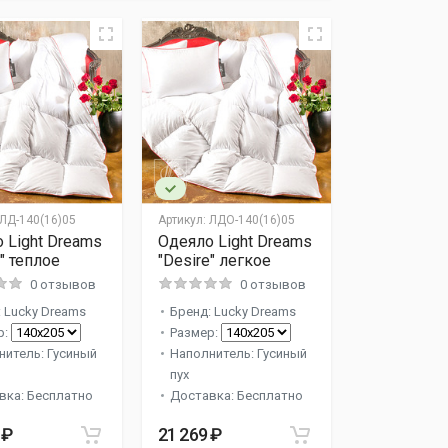
ЛД-140(16)05
Артикул:
ЛДО-140(16)05
 Light Dreams
Одеяло Light Dreams
e" теплое
"Desire" легкое
0 отзывов
0 отзывов
 Lucky Dreams
Бренд: Lucky Dreams
р:
Размер:
нитель: Гусиный
Наполнитель: Гусиный
пух
вка: Бесплатно
Доставка: Бесплатно
 ₽
21 269 ₽