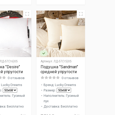
ЛД-57(16)05
Артикул:
ЛД-57(15)05
а "Desire"
Подушка "Sandman"
й упругости
средней упругости
0 отзывов
0 отзывов
 Lucky Dreams
Бренд: Lucky Dreams
р:
Размер:
нитель: Гусиный
Наполнитель: Гусиный
пух
вка: Бесплатно
Доставка: Бесплатно