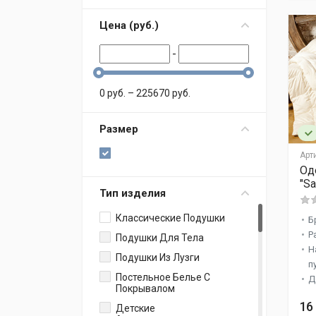
Цена (
p
уб.
)
-
0
p
уб.
–
225670
p
уб.
Размер
Арт
Од
"S
Тип изделия
Классические Подушки
Б
Р
Подушки Для Тела
Н
Подушки Из Лузги
п
Постельное Белье С
Д
Покрывалом
16
Детские