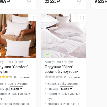
 969 ₽
22 525 ₽
9 623 
икул:
ЛД-57(14)05
Артикул:
ЛД-57(17)05
душка "Comfort"
Подушка "Bliss"
ругая
средней упругости
0 отзывов
0 отзывов
ренд: Lucky Dreams
Бренд: Lucky Dreams
азмер:
Размер:
аполнитель: Гусиный
Наполнитель: Гусиный
ух
пух
оставка: Бесплатно
Доставка: Бесплатно