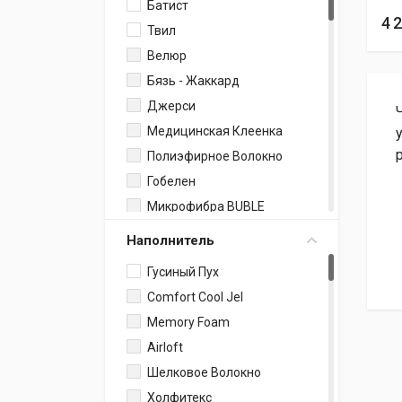
Простыня На Резинке
Батист
Матрас Пружинный
4 
Одеяла
Твил
Полотенца Для Ванной
Велюр
И Сауны
Бязь - Жаккард
Плед
Джерси
Набор Полотенец
Медицинская Клеенка
Покрывало
Полиэфирное Волокно
Анатомические С
Гобелен
Эффектом Памяти
Микрофибра BUBLE
Набор Ковриков
Тенсель / Сатин
Детские Одеяла
Наполнитель
Сатин Люкс
Постельное Белье
Гусиный Пух
Лен
Классические Шторы
Comfort Cool Jel
Мако-Сатин+Жаккард
Кухонные Полотенца
Memory Foam
Микрофибра
Простыня
(влагонепроницаемый)
Airloft
Классическая
Микрофибра /
Шелковое Волокно
Пододеяльник
Микроплюш
Холфитекс
Скатерть