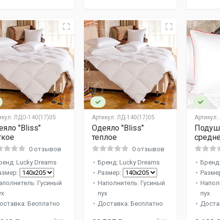
икул:
ЛДО-140(17)05
Артикул:
ЛД-140(17)05
Артикул:
яло "Bliss"
Одеяло "Bliss"
Подушк
гкое
теплое
средне
0 отзывов
0 отзывов
ренд: Lucky Dreams
Бренд: Lucky Dreams
Бренд:
азмер:
Размер:
Разме
аполнитель: Гусиный
Наполнитель: Гусиный
Напол
ух
пух
пух
оставка: Бесплатно
Доставка: Бесплатно
Доста