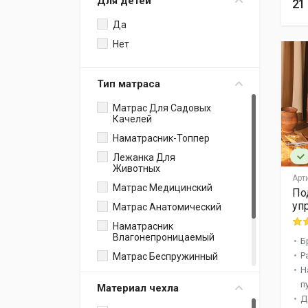
Для детей
21
Простыня На Резинке +
Наволочки
Да
Анатомические
Нет
Электропростыня
Плед-Покрывало
Тип матраса
Полотенца Для Йоги
Матрас Для Садовых
Чехлы Для Мебели
Качелей
Дорожная Подушка
Наматрасник-Топпер
Наволочки
Лежанка Для
Животных
Наволочки Для Сна
Арт
Матрас Медицинский
Постельное Белье С
По
Одеялом
уп
Матрас Анатомический
Коврики Для Ванной
Наматрасник
Комнаты
Влагонепроницаемый
Б
Детское Постельное
Р
Матрас Беспружинный
Белье
Н
Наматрасник
Покрывало С
п
Материал чехла
Наволочками
Матрас Ватный
Д