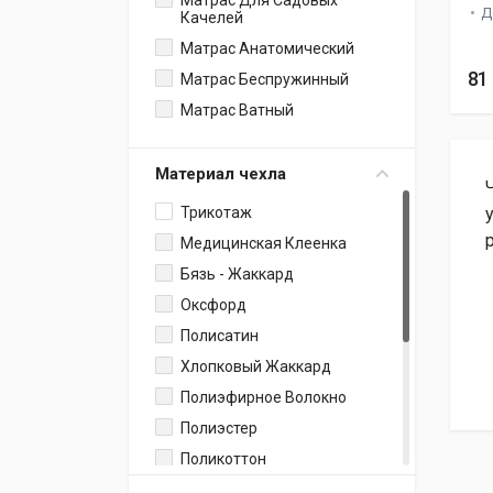
Матрас Для Садовых
90x195
Д
Качелей
200x200
Матрас Анатомический
80x190
81
Матрас Беспружинный
90x190
Матрас Ватный
180x200
140x200
Материал чехла
90x200
Трикотаж
120x200
Медицинская Клеенка
160x190
Бязь - Жаккард
160x200
Оксфорд
180x190
Полисатин
140x190
Хлопковый Жаккард
120x190
Полиэфирное Волокно
90x75
Полиэстер
110x68
Поликоттон
60х140
Ультрастеп