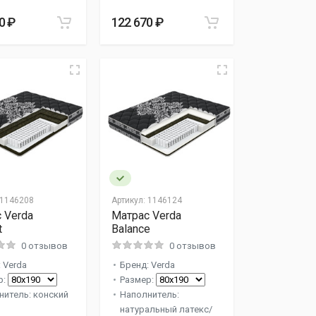
0 ₽
122 670 ₽
1146208
Артикул:
1146124
 Verda
Матрас Verda
t
Balance
0 отзывов
0 отзывов
 Verda
Бренд: Verda
р:
Размер:
нитель: конский
Наполнитель:
натуральный латекс/