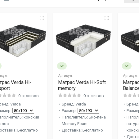
икул:
---
Артикул:
---
Артикул:
-
трас Verda Hi-
Матрас Verda Hi-Soft
Матрас
pport
memory
Balanc
0 отзывов
0 отзывов
ренд: Verda
Бренд: Verda
Бренд:
азмер:
Размер:
Разме
аполнитель: конский
Наполнитель: Био-пена
Напол
олос
Memory Foam
натур
оставка: Бесплатно
Доставка: Бесплатно
конск
Доста