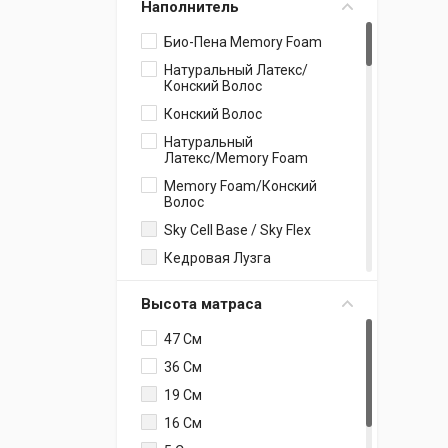
Наполнитель
60x170
Трикотаж / Рогожка
200х200
Био-Пена Memory Foam
Бязь
55x170
Натуральный Латекс/
Жаккард
Конский Волос
60х120
Синтетический
Конский Волос
55x180
Жаккард
Натуральный
60x200
Тик
Латекс/Memory Foam
220x220
Memory Foam/конский
Волос
200х220
Sky Cell Base / Sky Flex
150x190
Кедровая Лузга
110x200
Sky Cell Base /
150x200
Кокосовая Койра /
Высота матраса
Пружинный Блок FS 600
70x190
/ Войлок
47 См
100x200
Sky Cell Support / Neo
36 См
130x200
Cocos / Пружинный
Блок FS 1000 / Войлок
19 См
100x190
Sky Cell Soft / Memory
16 См
70x200
Gel / Пружинный Блок