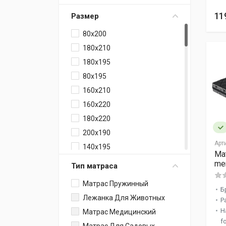
Verda
11
Размер
80x200
180x210
180x195
80x195
160x210
160x220
180x220
200x190
Арт
140x195
Ма
160x195
me
Тип матраса
200x210
Матрас Пружинный
200x195
Б
Лежанка Для Животных
Р
120x195
Н
Матрас Медицинский
200x220
f