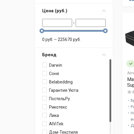
Цена (
p
уб.
)
-
0
p
уб.
–
225670
p
уб.
Бренд
Darwin
Арт
Соня
Ма
Belabedding
Su
Гарантия Уюта
ПостельРу
Б
Р
Рикотекс
Н
Лика
в
AlViTek
Д
Дом-Текстиля