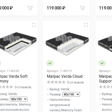
9 000 ₽
119 000 ₽
119 00
икул:
1146040
Артикул:
1146019
Артикул:
трас Verda Soft
Матрас Verda Cloud
Матрас
mory
Suppor
0 отзывов
0 отзывов
Бренд: Verda
ренд: Verda
Бренд:
Размер:
азмер:
Разме
Наполнитель:
аполнитель: Memory
Напол
натуральный
oam/конский волос
волос
латекс/Memory foam