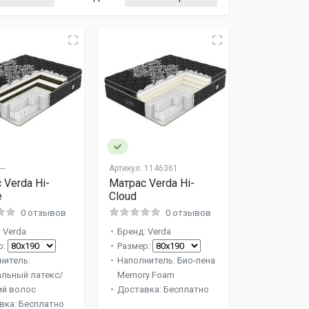
--
Артикул:
1146361
 Verda Hi-
Матрас Verda Hi-
e
Cloud
0 отзывов
0 отзывов
 Verda
Бренд: Verda
р:
Размер:
нитель:
Наполнитель: Био-пена
альный латекс/
Memory Foam
ий волос
Доставка: Бесплатно
вка: Бесплатно