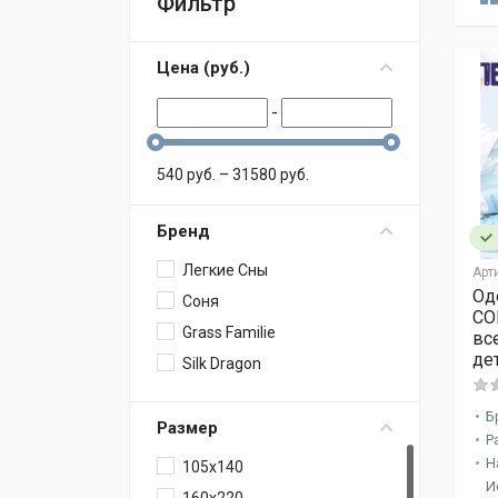
Фильтр
Цена (
p
уб.
)
-
540
p
уб.
–
31580
p
уб.
Бренд
Легкие Сны
Арт
Од
Соня
СО
Grass Familie
вс
де
Silk Dragon
Б
Размер
Р
Н
105x140
И