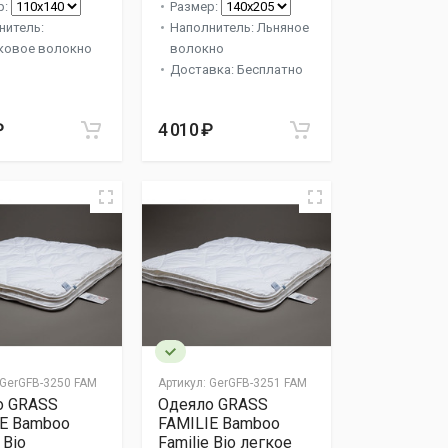
р:
Размер:
нитель:
Наполнитель: Льняное
ковое волокно
волокно
Доставка: Бесплатно
₽
4 010 ₽
GerGFB-3250 FAM
Артикул:
GerGFB-3251 FAM
о GRASS
Одеяло GRASS
IE Bamboo
FAMILIE Bamboo
 Bio
Familie Bio легкое