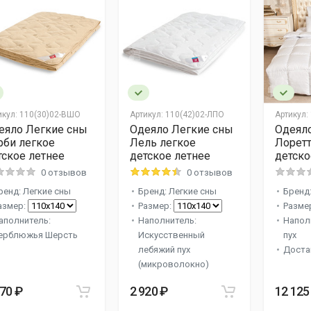
икул:
110(30)02-ВШО
Артикул:
110(42)02-ЛПО
Артикул:
еяло Легкие сны
Одеяло Легкие сны
Одеял
рби легкое
Лель легкое
Лоретт
тское летнее
детское летнее
детско
0 отзывов
0 отзывов
ренд: Легкие сны
Бренд: Легкие сны
Бренд:
азмер:
Размер:
Разме
аполнитель:
Наполнитель:
Напол
ерблюжья Шерсть
Искусственный
пух
лебяжий пух
Доста
(микроволокно)
870 ₽
2 920 ₽
12 125