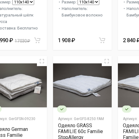
азмер:
Размер:
Разме
аполнитель:
Наполнитель:
Напол
атуральный шёлк
Бамбуковое волокно
Бамбу
усса
оставка: Бесплатно
 990 ₽
1 908 ₽
2 840 
17 030 ₽
икул:
GerGFSN-09230
Артикул:
GerGFS-8250 FAM
Артикул:
Одеяло GRASS
Одеял
еяло German
FAMILIE 60с Familie
FAMIL
ss Familie
StopAllergy
Familie