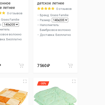
зонное
детское летнее
е летнее
0 отзывов
0 отзывов
Бренд: Grass Familie
 Grass Familie
Размер:
р:
Наполнитель:
нитель:
Бамбуковое волокно
ковое волокно
Доставка: Бесплатно
вка: Бесплатно
₽
7 560 ₽
-30%