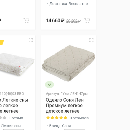
Доставка: Бесплатно
₽
14 660 ₽
20 202 ₽
110(40)03-БВО
Артикул:
ГУлегЛЕН147ртл
о Легкие сны
Одеяло Соня Лен
о легкое
Премиум легкое
е летнее
детское летнее
1 отзыв
0 отзывов
 Легкие сны
Бренд: Соня