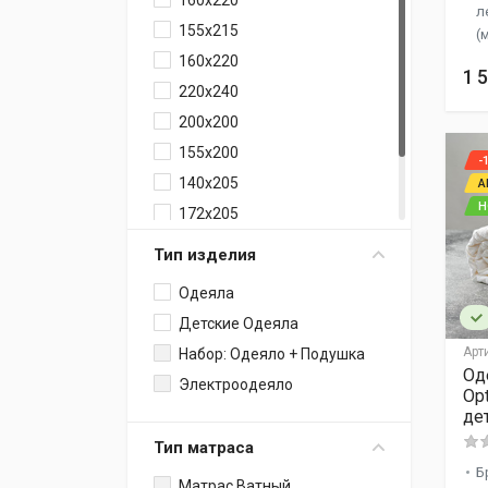
160х220
л
155x215
(
160x220
1 
220x240
200x200
155x200
-
140x205
А
Н
172x205
110x140
Тип изделия
200x220
Одеяла
Детские Одеяла
Арт
Набор: Одеяло + Подушка
Од
Электроодеяло
Op
де
Тип матраса
Б
Матрас Ватный