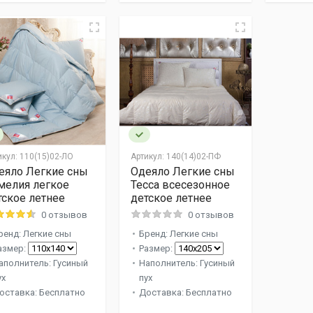
икул:
110(15)02-ЛО
Артикул:
140(14)02-ПФ
еяло Легкие сны
Одеяло Легкие сны
мелия легкое
Тесса всесезонное
тское летнее
детское летнее
0 отзывов
0 отзывов
ренд: Легкие сны
Бренд: Легкие сны
азмер:
Размер:
аполнитель: Гусиный
Наполнитель: Гусиный
ух
пух
оставка: Бесплатно
Доставка: Бесплатно