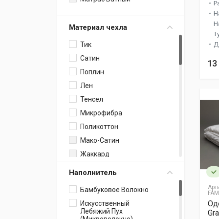
Р
Н
Н
Материал чехла
Т
Тик
Д
Сатин
13
Поплин
Лен
Тенсел
Микрофибра
Поликоттон
Мако-Сатин
Жаккард
Сатин Люкс
Наполнитель
Бамбук
Арт
Бамбуковое Волокно
FAM
Микрофибра /
Од
Микроплюш
Искусственный
Лебяжий Пух
Gra
Сатин / Махра