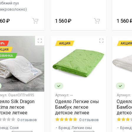
ебяжий пух
микроволокно)
560 ₽
1 560 ₽
1 560 
18%
АКЦИЯ
АКЦИЯ
КЦИЯ
ОВИНКА
икул:
ОшелОПТге895
Артикул:
---
Артикул:
еяло Silk Dragon
Одеяло Легкие сны
Одеял
tima легкое
Бамбук легкое
Бамбо
тское летнее
детское летнее
детско
0 отзывов
0 отзывов
ренд: Соня
Бренд: Легкие сны
Бренд: