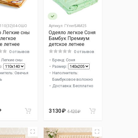
110(32)04-ОШО
Артикул:
ГУлегБАМ25
о Легкие сны
Одеяло легкое Соня
легкое
Бамбук Премиум
е летнее
детское летнее
0 отзывов
0 отзывов
 Легкие сны
Бренд: Соня
р:
Размер:
нитель: Овечья
Наполнитель:
ь
Бамбуковое волокно
Доставка: Бесплатно
₽
3 130 ₽
4 420 ₽