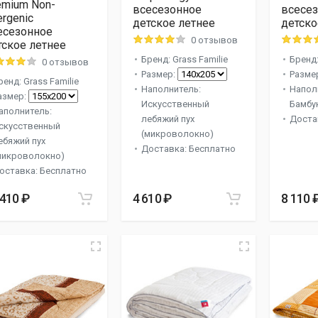
emium Non-
всесезонное
всесе
ergenic
детское летнее
детско
есезонное
0 отзывов
тское летнее
Бренд: Grass Familie
Бренд:
0 отзывов
Размер:
Разме
ренд: Grass Familie
Наполнитель:
Напол
азмер:
Искусственный
Бамбу
аполнитель:
лебяжий пух
Доста
скусственный
(микроволокно)
ебяжий пух
Доставка: Бесплатно
микроволокно)
оставка: Бесплатно
 410 ₽
4 610 ₽
8 110 