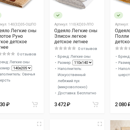
икул:
140(32)05-ОШПО
Артикул:
110(42)03-ЛПО
Артикул:
еяло Легкие сны
Одеяло Легкие сны
Одеял
лотое Руно
Элисон легкое
Полли 
гкое детское
детское летнее
детско
тнее
0 отзывов
0 отзывов
Бренд: Легкие сны
Бренд:
ренд: Легкие сны
Размер:
Разме
азмер:
Наполнитель:
Напол
аполнитель: Овечья
Искусственный
шерст
ерсть
лебяжий пух
(микроволокно)
Доставка: Бесплатно
330 ₽
3 472 ₽
2 080 