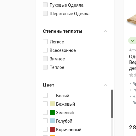
Пуховые Одеяла
Микроволокно DownFill
Шерстяные Одеяла
Натуральный Шелк /
Тенсел
Полиэстер
Степень теплоты
Конопляное Волокно
Легкое
Микроволокно
Арт
Всесезонное
Пух Верблюда
Од
Зимнее
Ве
Микрофибра
Теплое
де
Холлофайбер
Льняное Волокно /
Б
Цвет
Хлопковое Волокно
Р
Полушерстяное
Белый
Н
Синтетическое Полотно
В
Бежевый
Шерсть Мериноса
Зеленый
Хлопковая Вата
Голубой
2 
Натуральный Шелк
Коричневый