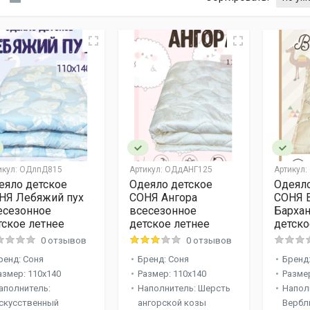
икул:
ОДлпД815
Артикул:
ОДдАНГ125
Артикул:
еяло детское
Одеяло детское
Одеяло
НЯ Лебяжий пух
СОНЯ Ангора
СОНЯ 
есезонное
всесезонное
Бархан
тское летнее
детское летнее
детско
0 отзывов
0 отзывов
ренд: Соня
Бренд: Соня
Бренд
азмер: 110x140
Размер: 110x140
Размер
аполнитель:
Наполнитель: Шерсть
Напол
скусственный
ангорской козы
Вербл