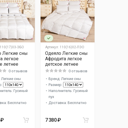
110(17)03-ЭБО
Артикул:
110(16)02-ЛЭО
о Легкие сны
Одеяло Легкие сны
а легкое
Афродита легкое
е летнее
детское летнее
0 отзывов
0 отзывов
 Легкие сны
Бренд: Легкие сны
р:
Размер:
нитель: Гусиный
Наполнитель: Гусиный
пух
вка: Бесплатно
Доставка: Бесплатно
 ₽
7 380 ₽