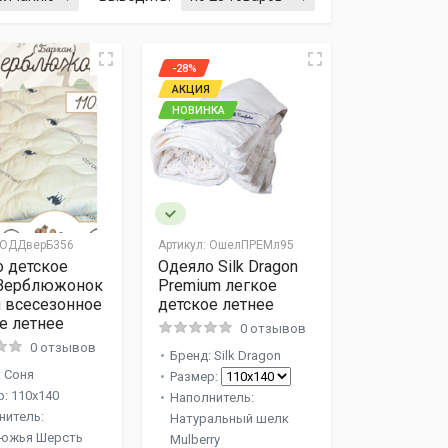
-28%
АКЦИЯ
НОВИНКА
ОДДверБ356
Артикул:
ОшелПРЕМл95
 детское
Одеяло Silk Dragon
Верблюжонок
Premium легкое
 всесезонное
детское летнее
е летнее
0 отзывов
0 отзывов
Бренд: Silk Dragon
: Соня
Размер:
: 110x140
Наполнитель:
нитель:
Натуральный шелк
южья Шерсть
Mulberry