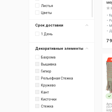
ме
Горчичный
Листья
Мурена
Цветы
Б
Морская Тематика
Р
Срок доставки
М
Волк
Д
Белка
1 День
7 
Луна
Пэчворк
Декоративные элементы
Слоники
Бахрома
-
Текст
Вышивка
Русалка
Гипюр
Снежинки
Рельефная Стежка
Перья
Кружево
Птицы
Кант
Одуванчики
Кисточки
Сердечки
Арт
Стежка
(55
шер
Пейсли