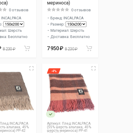
са)
мериноса)
0 отзывов
0 отзывов
: INCALPACA
Бренд: INCALPACA
р:
Размер:
иал: Шерсть
Материал: Шерсть
вка: Бесплатно
Доставка: Бесплатно
₽
7 950 ₽
8 230 ₽
8 230 ₽
-4%
Плед INCALPACA
Артикул:
Плед INCALPACA
сть альпака, 45%
(55% шерсть альпака, 45%
ериноса) PP-42
шерсть мериноса) PP-41