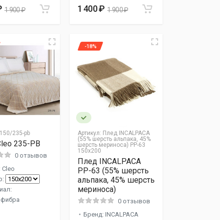
₽
1 400 ₽
1 900 ₽
1 900 ₽
-18%
150/235-pb
Артикул:
Плед INCALPACA
(55% шерсть альпака, 45%
leo 235-PB
шерсть мериноса) PP-63
150x200
0 отзывов
Плед INCALPACA
 Cleo
PP-63 (55% шерсть
р:
альпака, 45% шерсть
мериноса)
иал:
фибра
0 отзывов
Бренд: INCALPACA