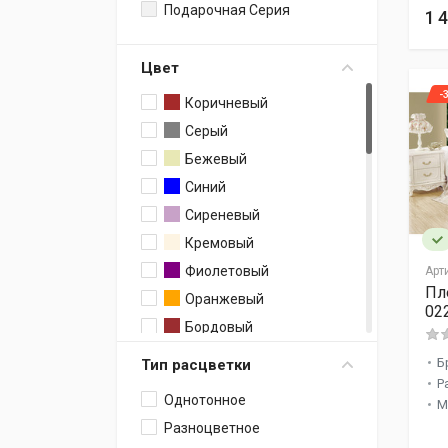
Бархат
Подарочная Серия
1 
Сатин
Махра+ Жаккард
Цвет
Вискоза
-
Коричневый
Хлопок / Полиэстер
Серый
Бежевый
Синий
Сиреневый
Кремовый
Фиолетовый
Арт
Пл
Оранжевый
02
Бордовый
Шоколадный
Б
Тип расцветки
Голубой
Р
Однотонное
М
Розовый
Разноцветное
Мятный