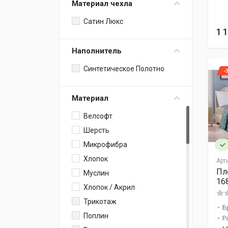
Материал чехла
Сатин Люкс
1 
Наполнитель
Синтетическое Полотно
-
Материал
Велсофт
Шерсть
Микрофибра
Хлопок
Арт
Пл
Муслин
16
Хлопок / Акрил
Трикотаж
Б
Поплин
Р