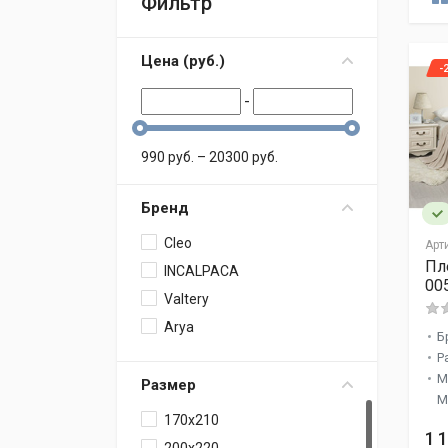
Фильтр
Цена (
p
уб.
)
-
-
990
p
уб.
–
20300
p
уб.
Бренд
Cleo
Арт
Пл
INCALPACA
00
Valtery
Arya
Б
Р
М
Размер
М
170x210
1 