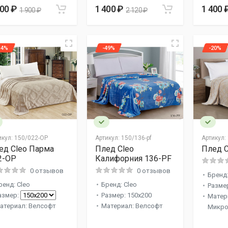
400 ₽
1 400 ₽
1 400 
1 900 ₽
2 120 ₽
34%
-49%
-20%
икул:
150/022-OP
Артикул:
150/136-pf
Артикул:
ед Cleo Парма
Плед Cleo
Плед C
2-OP
Калифорния 136-PF
0 отзывов
0 отзывов
Бренд:
ренд: Cleo
Бренд: Cleo
Разме
азмер:
Размер: 150x200
Матер
атериал: Велсофт
Материал: Велсофт
Микро