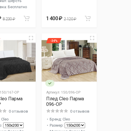
иал: Шерсть
вка: Бесплатно
₽
1 400 ₽
8 230 ₽
2 120 ₽
-34%
150/167-OP
Артикул:
150/096-OP
leo Парма
Плед Cleo Парма
P
096-OP
0 отзывов
0 отзывов
 Cleo
Бренд: Cleo
р:
Размер: