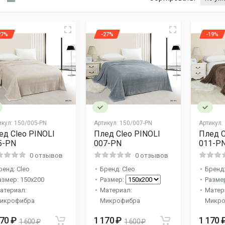
27%
-27%
-19%
икул:
150/005-PN
Артикул:
150/007-PN
Артикул:
ед Cleo PINOLI
Плед Cleo PINOLI
Плед C
5-PN
007-PN
011-P
0 отзывов
0 отзывов
ренд: Cleo
Бренд: Cleo
Бренд:
азмер: 150x200
Размер:
Разме
атериал:
Материал:
Матер
икрофибра
Микрофибра
Микро
170 ₽
1 170 ₽
1 170 
1 600 ₽
1 600 ₽