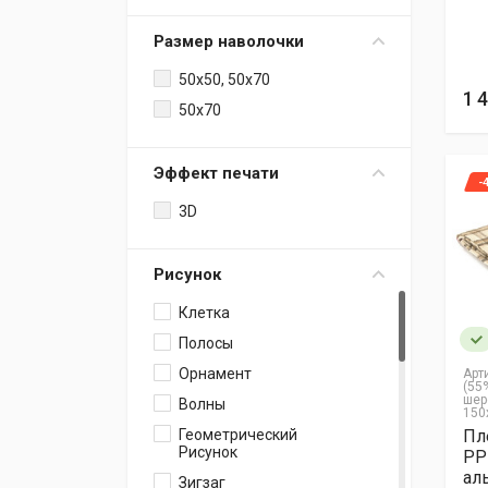
Зеленый
Размер наволочки
Оливковый
50х50, 50х70
Фисташковый
1 
50х70
Марсала
Черный
Эффект печати
Белый
-
Персиковый
3D
Песочный
Экрю
Рисунок
Пудра
Клетка
Кофейный
Полосы
Индиго
Орнамент
Арт
Желтый
(55
шер
Волны
150
Красный
Геометрический
Пл
Коралловый
Рисунок
PP
ал
Бирюзовый
Зигзаг