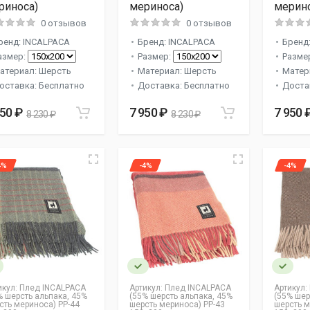
риноса)
мериноса)
мерино
0 отзывов
0 отзывов
ренд: INCALPACA
Бренд: INCALPACA
Бренд
азмер:
Размер:
Разме
атериал: Шерсть
Материал: Шерсть
Матер
оставка: Бесплатно
Доставка: Бесплатно
Доста
950 ₽
7 950 ₽
7 950 
8 230 ₽
8 230 ₽
4%
-4%
-4%
икул:
Плед INCALPACA
Артикул:
Плед INCALPACA
Артикул:
% шерсть альпака, 45%
(55% шерсть альпака, 45%
(55% шер
сть мериноса) PP-44
шерсть мериноса) PP-43
шерсть м