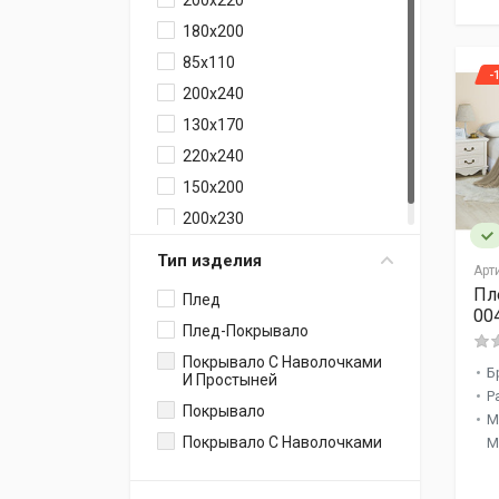
200x220
180x200
85x110
-
200x240
130x170
220x240
150x200
200x230
Тип изделия
Арт
Пл
Плед
00
Плед-Покрывало
Покрывало С Наволочками
Б
И Простыней
Р
Покрывало
М
Покрывало С Наволочками
М