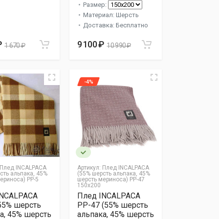
Размер:
Материал: Шерсть
Доставка: Бесплатно
₽
9 100 ₽
1 670 ₽
10 990 ₽
-4%
Плед INCALPACA
Артикул:
Плед INCALPACA
сть альпака, 45%
(55% шерсть альпака, 45%
ериноса) PP-5
шерсть мериноса) PP-47
150x200
INCALPACA
Плед INCALPACA
55% шерсть
PP-47 (55% шерсть
а, 45% шерсть
альпака, 45% шерсть