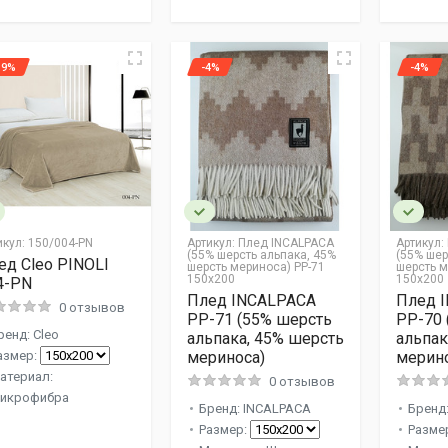
19%
-4%
-4%
икул:
150/004-PN
Артикул:
Плед INCALPACA
Артикул:
(55% шерсть альпака, 45%
(55% шер
ед Cleo PINOLI
шерсть мериноса) PP-71
шерсть м
150x200
150x200
4-PN
Плед INCALPACA
Плед 
0 отзывов
PP-71 (55% шерсть
PP-70 
ренд: Cleo
альпака, 45% шерсть
альпак
азмер:
мериноса)
мерино
атериал:
0 отзывов
икрофибра
Бренд: INCALPACA
Бренд
Размер:
Разме