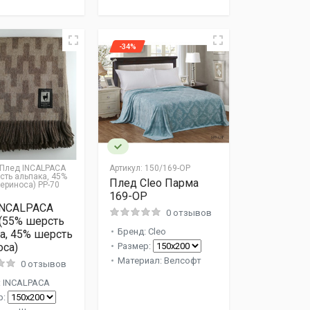
-34%
Плед INCALPACA
Артикул:
150/169-OP
сть альпака, 45%
Плед Cleo Парма
ериноса) PP-70
169-OP
INCALPACA
0 отзывов
(55% шерсть
Бренд: Cleo
а, 45% шерсть
са)
Размер:
Материал: Велсофт
0 отзывов
: INCALPACA
р: