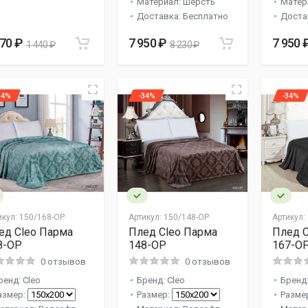
Материал: Шерсть
Матер
Доставка: Бесплатно
Доста
170 ₽
7 950 ₽
7 950 
1 440 ₽
8 230 ₽
34%
-34%
-34%
икул:
150/168-OP
Артикул:
150/148-OP
Артикул:
ед Cleo Парма
Плед Cleo Парма
Плед C
8-OP
148-OP
167-O
0 отзывов
0 отзывов
ренд: Cleo
Бренд: Cleo
Бренд:
азмер:
Размер:
Разме