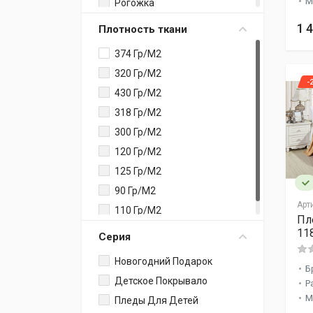
М
Рогожка
Овечья Шерсть
1 
Плотность ткани
Хлопковый Жаккард
374 Гр/м2
Хлопок / Вискоза
320 Гр/м2
Гобелен
-
430 Гр/м2
Акрил
318 Гр/м2
Микросатин
300 Гр/м2
Вискоза / Акрил
120 Гр/м2
Вафельная Ткань
125 Гр/м2
Жаккард
90 Гр/м2
Сатин+Жаккард
Арт
110 Гр/м2
Атлас
Пл
11
Серия
Полиэстер
Софткоттон
Новогодний Подарок
Б
Махра
Детское Покрывало
Р
Велюр
М
Пледы Для Детей