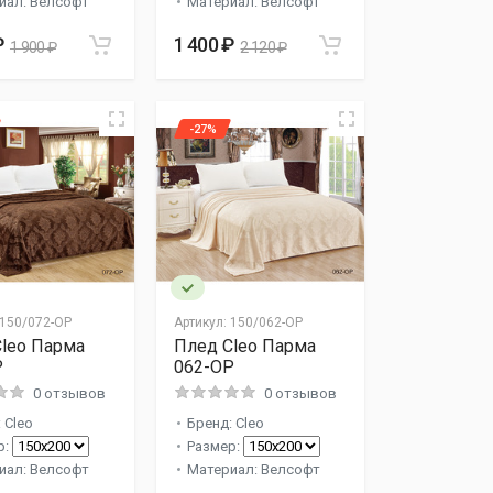
иал: Велсофт
Материал: Велсофт
₽
1 400 ₽
1 900 ₽
2 120 ₽
-27%
150/072-OP
Артикул:
150/062-OP
leo Парма
Плед Cleo Парма
P
062-OP
0 отзывов
0 отзывов
 Cleo
Бренд: Cleo
р:
Размер:
иал: Велсофт
Материал: Велсофт