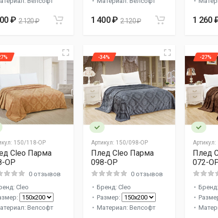
атериал: Велсофт
Материал: Велсофт
Матер
400 ₽
1 400 ₽
1 260 
2 120 ₽
2 120 ₽
27%
-34%
-27%
икул:
150/118-OP
Артикул:
150/098-OP
Артикул:
ед Cleo Парма
Плед Cleo Парма
Плед C
8-OP
098-OP
072-O
0 отзывов
0 отзывов
ренд: Cleo
Бренд: Cleo
Бренд:
азмер:
Размер:
Разме
атериал: Велсофт
Материал: Велсофт
Матер