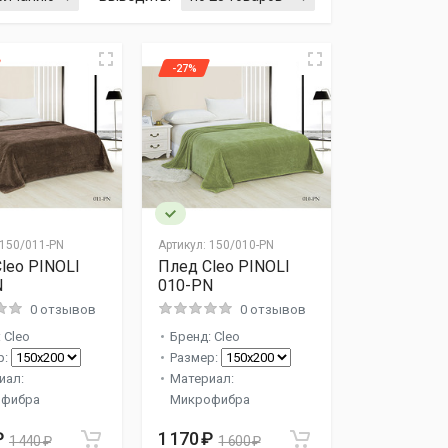
-27%
150/011-PN
Артикул:
150/010-PN
leo PINOLI
Плед Cleo PINOLI
N
010-PN
0 отзывов
0 отзывов
 Cleo
Бренд: Cleo
р:
Размер:
иал:
Материал:
фибра
Микрофибра
₽
1 170 ₽
1 440 ₽
1 600 ₽