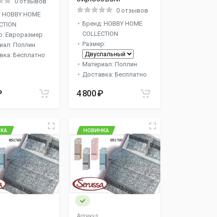
0 отзывов
0 отзывов
: HOBBY HOME
Бренд: HOBBY HOME
CTION
COLLECTION
р: Евроразмер
Размер:
иал: Поплин
вка: Бесплатно
Материал: Поплин
Доставка: Бесплатно
₽
4 800 ₽
КА
НОВИНКА
Артикул: