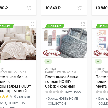
880 ₽
10 840 ₽
10 840
ОВИНКА
НОВИНКА
НОВИН
икул:
Артикул:
Артикул:
BY2868112022048
HOBBY8698200029666
HOBBY86
стельное белье
Постельное белье
Постел
плин c
поплин HOBBY
попли
крывалом HOBBY
Сафари красный
Мечта
tural кремовый
0 отзывов
0 отзывов
Бренд: HOBBY HOME
Бренд
ренд: HOBBY HOME
COLLECTION
COLLE