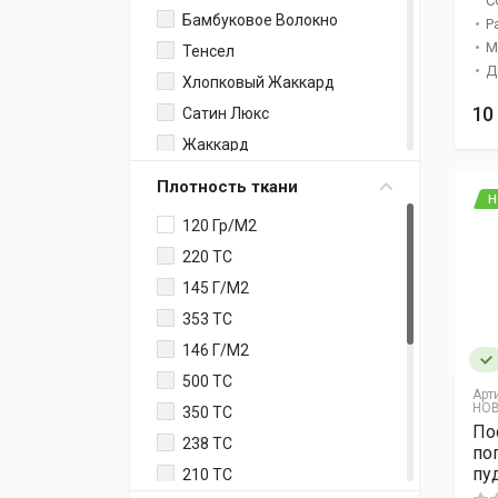
C
Бамбуковое Волокно
Р
М
Тенсел
Д
Хлопковый Жаккард
10
Сатин Люкс
Жаккард
Креп
Плотность ткани
Н
Хлопок / Вискоза
120 Гр/м2
Тенсел Люкс
220 TC
Микрофибра
145 Г/м2
Тенсел Жаккард
353 TC
Жаккардовый Шелк
146 Г/м2
Бамбуковое Волокно /
Хлопок
500 ТС
Арт
HOB
Лен С Хлопком
350 TC
По
Ранфорс
238 ТС
по
пу
Софткоттон
210 ТС