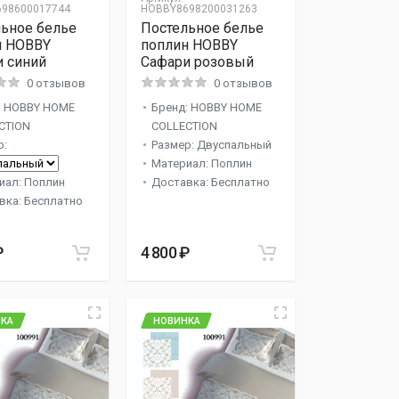
98600017744
HOBBY8698200031263
ьное белье
Постельное белье
н HOBBY
поплин HOBBY
 синий
Сафари розовый
0 отзывов
0 отзывов
: HOBBY HOME
Бренд: HOBBY HOME
CTION
COLLECTION
р:
Размер: Двуспальный
Материал: Поплин
иал: Поплин
Доставка: Бесплатно
вка: Бесплатно
₽
4 800 ₽
КА
НОВИНКА