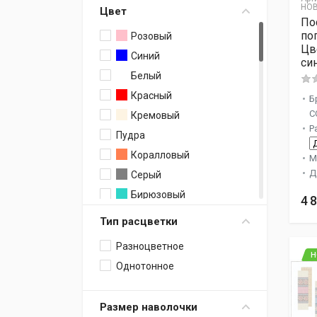
HOB
Цвет
По
по
Розовый
Цв
Синий
си
Белый
Красный
Б
C
Кремовый
Р
Пудра
Коралловый
М
Д
Серый
Бирюзовый
4 
Черный
Тип расцветки
Голубой
Разноцветное
Бежевый
Н
Однотонное
Капучино
Фуксия
Размер наволочки
Фисташковый