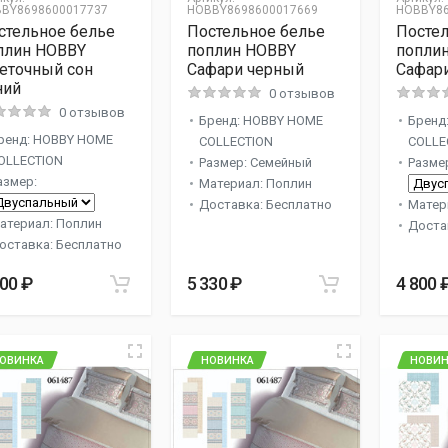
BY8698600017737
HOBBY8698600017669
HOBBY86
стельное белье
Постельное белье
Постел
плин HOBBY
поплин HOBBY
попли
еточный сон
Сафари черный
Сафари
ний
0 отзывов
0 отзывов
Бренд: HOBBY HOME
Бренд
ренд: HOBBY HOME
COLLECTION
COLLE
OLLECTION
Размер: Семейный
Разме
азмер:
Материал: Поплин
Доставка: Бесплатно
Матер
атериал: Поплин
Доста
оставка: Бесплатно
800 ₽
5 330 ₽
4 800 
ОВИНКА
НОВИНКА
НОВИН