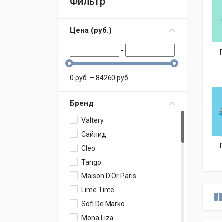
Фильтр
Цена (
p
уб.
)
-
0
p
уб.
–
84260
p
уб.
Бренд
Valtery
Сайлид
Cleo
Tango
Maison D'Or Paris
Lime Time
Sofi De Marko
Mona Liza