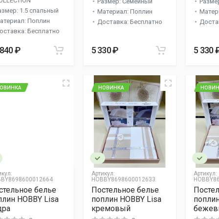
OLLECTION
Размер: Семейный
Разме
азмер: 1.5 спальный
Материал: Поплин
Матер
атериал: Поплин
Доставка: Бесплатно
Доста
оставка: Бесплатно
 840 ₽
5 330 ₽
5 330 
ОВИНКА
НОВИНКА
НОВИН
икул:
Артикул:
Артикул:
BY8698600012664
HOBBY8698600012633
HOBBY86
стельное белье
Постельное белье
Постел
плин HOBBY Lisa
поплин HOBBY Lisa
поплин
дра
кремовый
бежев