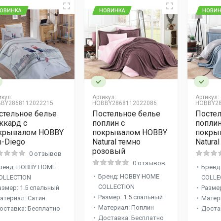
ОВИНКА
НОВИНКА
НОВИН
икул:
Артикул:
Артикул:
BY2868112022215
HOBBY2868112022086
HOBBY28
стельное белье
Постельное белье
Постел
ккард c
поплин c
поплин
крывалом HOBBY
покрывалом HOBBY
покры
n-Diego
Natural темно
Natura
розовый
0 отзывов
0 отзывов
ренд: HOBBY HOME
Бренд
Бренд: HOBBY HOME
OLLECTION
COLLE
COLLECTION
азмер: 1.5 спальный
Размер
Размер: 1.5 спальный
атериал: Сатин
Матер
Материал: Поплин
оставка: Бесплатно
Доста
Доставка: Бесплатно