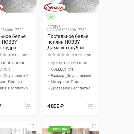
Артикул:
98600017799
HOBBY8698600017782
ьное белье
Постельное белье
н HOBBY
поплин HOBBY
к пудра
Дамаск голубой
0 отзывов
0 отзывов
: HOBBY HOME
Бренд: HOBBY HOME
CTION
COLLECTION
р: Двуспальный
Размер: Двуспальный
иал: Поплин
Материал: Поплин
вка: Бесплатно
Доставка: Бесплатно
₽
4 800 ₽
НОВИНКА