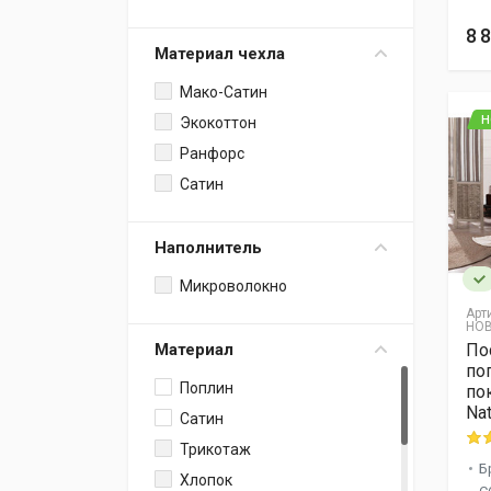
Von Der Thannen
8 
Традиция
Материал чехла
Karna
Мако-Сатин
Liliya
Н
Экокоттон
Sova And Javoronok
Ранфорс
Хлопковый Рай
Сатин
ALTINBASAK
Velvet
Наполнитель
HOBBY HOME
COLLECTION
Микроволокно
Арт
HOB
По
Материал
по
Поплин
по
Na
Сатин
Трикотаж
Б
Хлопок