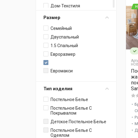
Дом-Текстиля
Н
Шуйские Ситцы
Размер
Гарантия Уюта
Семейный
Kingsilk
Двуспальный
Этель
1.5 Спальный
Arya
Евроразмер
ЛидерТекс
Арт
HOB
Famille
По
Евромакси
Хлопковый Край
жа
по
IRINA HOME
Sa
Тип изделия
CRISTELLE
Постельное Белье
TAC
Б
Постельное Белье С
Grass Familie
C
Покрывалом
Р
Virginia Secret
Детское Постельное Белье
М
Asabella
Постельное Белье С
Д
Diva Afrodita
Одеялом