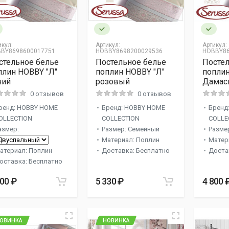
икул:
Артикул:
Артикул:
BY8698600017751
HOBBY8698200029536
HOBBY86
стельное белье
Постельное белье
Постел
плин HOBBY "Л"
поплин HOBBY "Л"
попли
ний
розовый
Дамас
0 отзывов
0 отзывов
ренд: HOBBY HOME
Бренд: HOBBY HOME
Бренд
OLLECTION
COLLECTION
COLLE
азмер:
Размер: Семейный
Разме
Материал: Поплин
Матер
атериал: Поплин
Доставка: Бесплатно
Доста
оставка: Бесплатно
800 ₽
5 330 ₽
4 800 
ОВИНКА
НОВИНКА