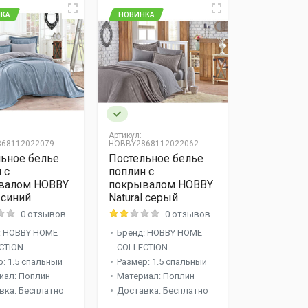
КА
НОВИНКА
Артикул:
68112022079
HOBBY2868112022062
ьное белье
Постельное белье
 c
поплин c
валом HOBBY
покрывалом HOBBY
l синий
Natural серый
0 отзывов
0 отзывов
: HOBBY HOME
Бренд: HOBBY HOME
CTION
COLLECTION
: 1.5 спальный
Размер: 1.5 спальный
иал: Поплин
Материал: Поплин
вка: Бесплатно
Доставка: Бесплатно