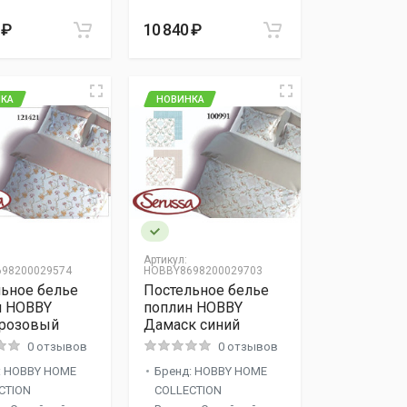
 ₽
10 840 ₽
КА
НОВИНКА
Артикул:
98200029574
HOBBY8698200029703
ьное белье
Постельное белье
н HOBBY
поплин HOBBY
 розовый
Дамаск синий
0 отзывов
0 отзывов
: HOBBY HOME
Бренд: HOBBY HOME
CTION
COLLECTION