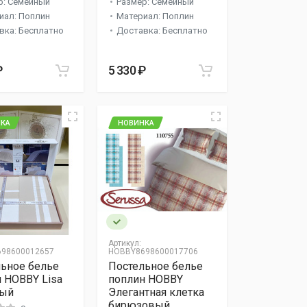
р: Семейный
Размер: Семейный
иал: Поплин
Материал: Поплин
вка: Бесплатно
Доставка: Бесплатно
₽
5 330 ₽
КА
НОВИНКА
Артикул:
98600012657
HOBBY8698600017706
ьное белье
Постельное белье
 HOBBY Lisa
поплин HOBBY
ый
Элегантная клетка
бирюзовый