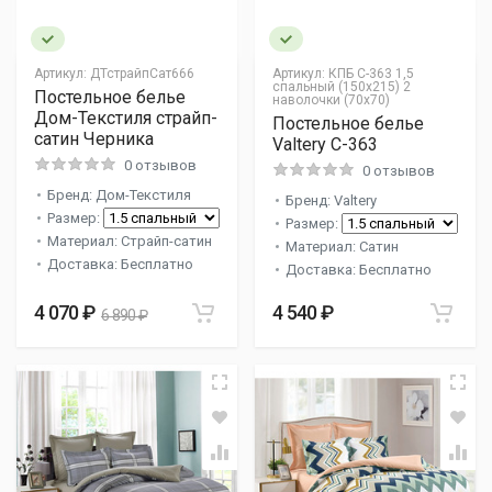
Артикул:
ДТстрайпСат666
Артикул:
КПБ С-363 1,5
спальный (150х215) 2
Постельное белье
наволочки (70х70)
Дом-Текстиля страйп-
Постельное белье
сатин Черника
Valtery C-363
0 отзывов
0 отзывов
Бренд: Дом-Текстиля
Бренд: Valtery
Размер:
Размер:
Материал: Страйп-сатин
Материал: Сатин
Доставка: Бесплатно
Доставка: Бесплатно
4 070 ₽
4 540 ₽
6 890 ₽