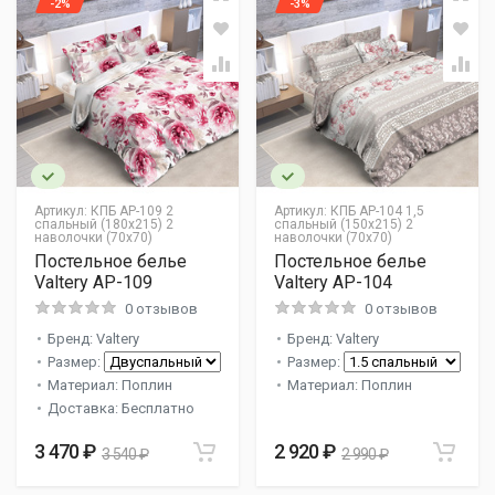
-2%
-3%
Артикул:
КПБ AP-109 2
Артикул:
КПБ AP-104 1,5
спальный (180х215) 2
спальный (150х215) 2
наволочки (70х70)
наволочки (70х70)
Постельное белье
Постельное белье
Valtery AP-109
Valtery AP-104
0 отзывов
0 отзывов
Бренд: Valtery
Бренд: Valtery
Размер:
Размер:
Материал: Поплин
Материал: Поплин
Доставка: Бесплатно
3 470 ₽
2 920 ₽
3 540 ₽
2 990 ₽