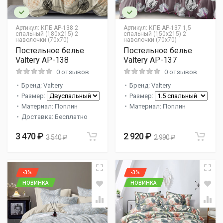
Артикул:
КПБ AP-138 2
Артикул:
КПБ AP-137 1,5
спальный (180х215) 2
спальный (150х215) 2
наволочки (70х70)
наволочки (70х70)
Постельное белье
Постельное белье
Valtery AP-138
Valtery AP-137
0 отзывов
0 отзывов
Бренд: Valtery
Бренд: Valtery
Размер:
Размер:
Материал: Поплин
Материал: Поплин
Доставка: Бесплатно
3 470 ₽
2 920 ₽
3 540 ₽
2 990 ₽
-3%
-3%
НОВИНКА
НОВИНКА