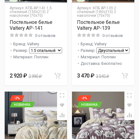
Артикул:
КПБ AP-141 1,5
Артикул:
КПБ AP-139 2
спальный (150х215) 2
спальный (180х215) 2
наволочки (70х70)
наволочки (70х70)
Постельное белье
Постельное белье
Valtery AP-141
Valtery AP-139
0 отзывов
0 отзывов
Бренд: Valtery
Бренд: Valtery
Размер:
Размер:
Материал: Поплин
Материал: Поплин
Доставка: Бесплатно
2 920 ₽
3 470 ₽
2 990 ₽
3 540 ₽
-2%
-3%
НОВИНКА
НОВИНКА