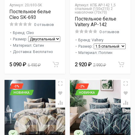
Артикул:
20/693-SK
Артикул:
КПБ AP-142 1,5
спальный (150х215) 2
Постельное белье
наволочки (70х70)
Cleo SK-693
Постельное белье
Valtery AP-142
0 отзывов
0 отзывов
Бренд: Cleo
Размер:
Бренд: Valtery
Материал: Сатин
Размер:
Доставка: Бесплатно
Материал: Поплин
5 090 ₽
2 920 ₽
6 490 ₽
2 990 ₽
-3%
-2%
НОВИНКА
НОВИНКА