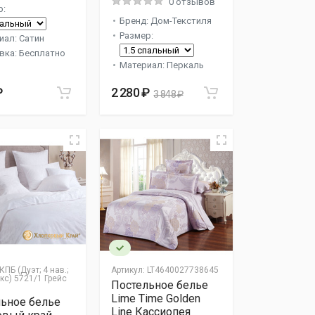
0 отзывов
р:
Бренд: Дом-Текстиля
Размер:
иал: Сатин
вка: Бесплатно
Материал: Перкаль
₽
2 280 ₽
3 848 ₽
КПБ (Дуэт; 4 нав.;
Артикул:
LT4640027738645
кс) 5721/1 Грейс
Постельное белье
Lime Time Golden
ьное белье
Line Кассиопея