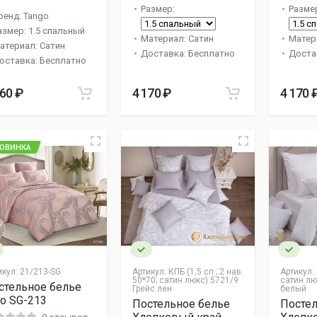
Размер:
Разме
ренд: Tango
азмер: 1.5 спальный
Материал: Сатин
Матер
атериал: Сатин
Доставка: Бесплатно
Доста
оставка: Бесплатно
660 ₽
4 170 ₽
4 170 
ОВИНКА
икул:
21/213-SG
Артикул:
КПБ (1,5 сп.; 2 нав.
Артикул:
50*70; сатин люкс) 5721/9
сатин лю
стельное белье
Грейс лен
белый
eo SG-213
Постельное белье
Постел