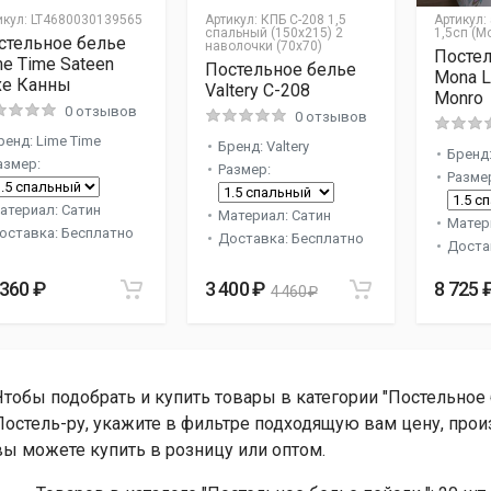
икул:
LT4680030139565
Артикул:
КПБ С-208 1,5
Артикул:
спальный (150х215) 2
1,5сп (M
стельное белье
наволочки (70х70)
Постел
me Time Sateen
Постельное белье
Mona L
xe Канны
Valtery C-208
Monro
0 отзывов
0 отзывов
ренд: Lime Time
Бренд: Valtery
Бренд:
азмер:
Размер:
Разме
атериал: Сатин
Материал: Сатин
Матер
оставка: Бесплатно
Доставка: Бесплатно
Доста
 360 ₽
3 400 ₽
8 725 
4 460 ₽
Чтобы подобрать и купить товары в категории "Постельное 
Постель-ру, укажите в фильтре подходящую вам цену, произ
вы можете купить в розницу или оптом.