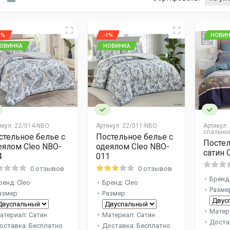
1%
-1%
НОВИН
ОВИНКА
НОВИНКА
икул:
22/014-NBO
Артикул:
22/011-NBO
Артикул:
спальны
стельное белье с
Постельное белье с
Постел
еялом Cleo NBO-
одеялом Cleo NBO-
сатин 
4
011
0 отзывов
0 отзывов
Бренд
ренд: Cleo
Бренд: Cleo
Разме
азмер:
Размер:
Матер
атериал: Сатин
Материал: Сатин
Доста
оставка: Бесплатно
Доставка: Бесплатно