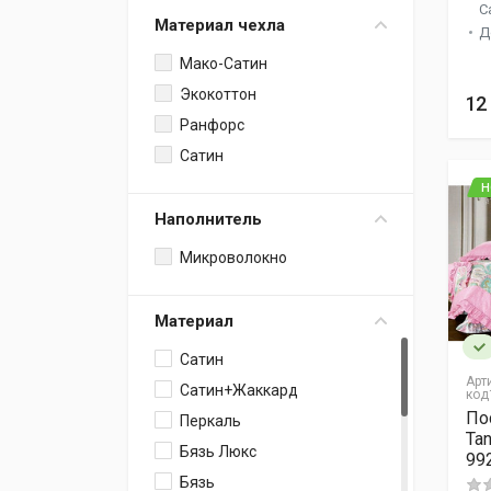
С
Материал чехла
Д
Мако-Сатин
Экокоттон
12
Ранфорс
Сатин
Н
Наполнитель
Микроволокно
Материал
Сатин
Арт
Сатин+Жаккард
код
По
Перкаль
Ta
Бязь Люкс
99
Бязь