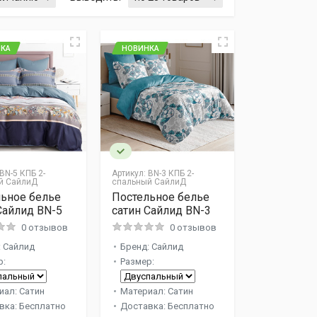
КА
НОВИНКА
BN-5 КПБ 2-
Артикул:
BN-3 КПБ 2-
й СайлиД
спальный СайлиД
ьное белье
Постельное белье
Сайлид BN-5
сатин Сайлид BN-3
0 отзывов
0 отзывов
: Сайлид
Бренд: Сайлид
р:
Размер:
иал: Сатин
Материал: Сатин
вка: Бесплатно
Доставка: Бесплатно