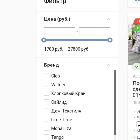
Фильтр
Цена (
p
уб.
)
-
Н
-
1780
p
уб.
–
27800
p
уб.
Бренд
Cleo
Арт
По
Valtery
од
Хлопковый Край
01
Сайлид
Дом-Текстиля
Б
Р
Lime Time
Mona Liza
М
Tango
Д