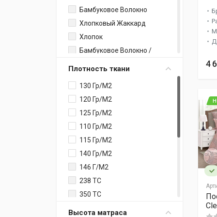
Бамбуковое Волокно
Б
Р
Хлопковый Жаккард
М
Хлопок
Д
Бамбуковое Волокно /
Хлопок
4 
Плотность ткани
Трикотаж
Жаккардовый Шелк
130 Гр/м2
Креп
120 Гр/м2
Н
Хлопок / Вискоза
125 Гр/м2
Тенсел Люкс
110 Гр/м2
Микрофибра
115 Гр/м2
Тенсел
140 Гр/м2
Жаккард
146 Г/м2
Лен С Хлопком
238 ТС
Арт
Твил-Сатин
350 TC
По
Cl
Сатин С Вышивкой
500 ТС
Высота матраса