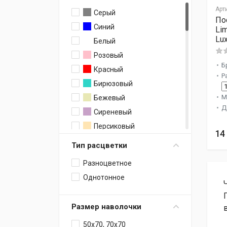
Арт
Серый
По
Синий
Li
Lu
Белый
Розовый
Б
Красный
Р
Бирюзовый
М
Бежевый
Д
Сиреневый
Персиковый
14
Капучино
Тип расцветки
Фуксия
Разноцветное
Песочный
Однотонное
Индиго
Горчичный
Размер наволочки
Фисташковый
50х70, 70х70
Терракотовый