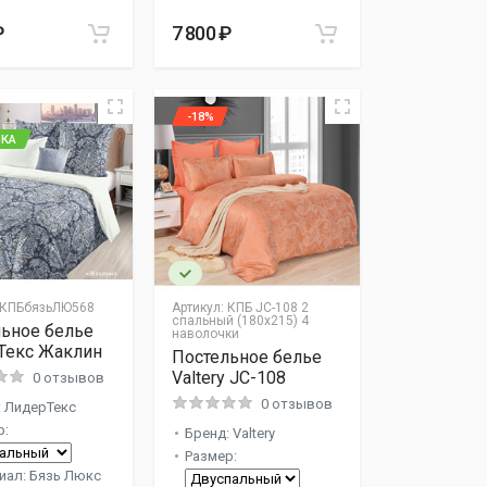
₽
7 800 ₽
-18%
КА
КПБбязьЛЮ568
Артикул:
КПБ JC-108 2
спальный (180х215) 4
ьное белье
наволочки
Текс Жаклин
Постельное белье
Valtery JC-108
0 отзывов
0 отзывов
: ЛидерТекс
р:
Бренд: Valtery
Размер:
иал: Бязь Люкс