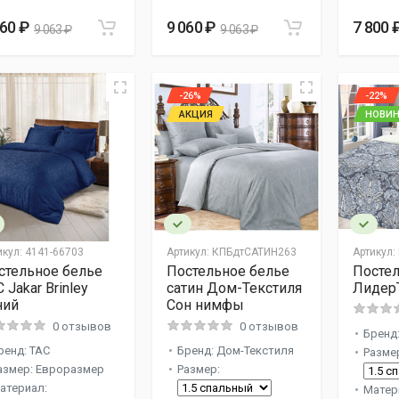
060 ₽
9 060 ₽
7 800 
9 063 ₽
9 063 ₽
-26%
-22%
АКЦИЯ
НОВИН
икул:
4141-66703
Артикул:
КПБдтСАТИН263
Артикул:
стельное белье
Постельное белье
Постел
 Jakar Brinley
сатин Дом-Текстиля
Лидер
ний
Сон нимфы
0 отзывов
0 отзывов
Бренд
ренд: TAC
Бренд: Дом-Текстиля
Разме
азмер: Евроразмер
Размер:
атериал:
Матер