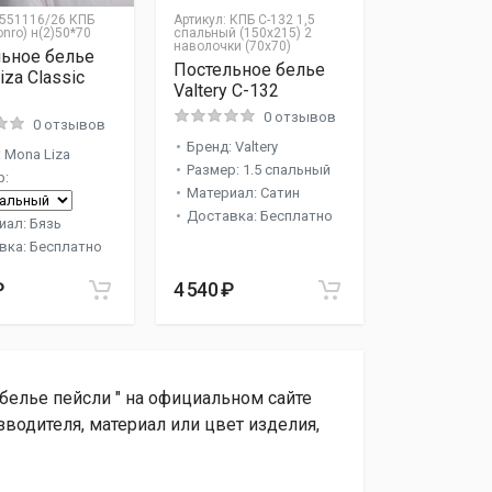
551116/26 КПБ
Артикул:
КПБ С-132 1,5
onro) н(2)50*70
спальный (150х215) 2
наволочки (70х70)
ьное белье
Постельное белье
iza Classic
Valtery C-132
0 отзывов
0 отзывов
Бренд: Valtery
 Mona Liza
Размер: 1.5 спальный
р:
Материал: Сатин
Доставка: Бесплатно
иал: Бязь
вка: Бесплатно
₽
4 540 ₽
белье пейсли " на официальном сайте
водителя, материал или цвет изделия,