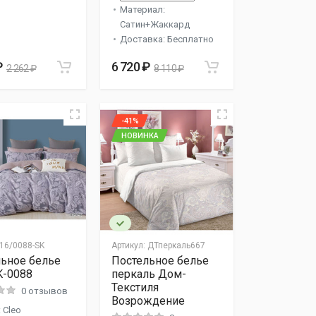
Материал:
Сатин+Жаккард
Доставка: Бесплатно
₽
6 720 ₽
2 262 ₽
8 110 ₽
-41%
НОВИНКА
16/0088-SK
Артикул:
ДТперкаль667
ьное белье
Постельное белье
K-0088
перкаль Дом-
Текстиля
0 отзывов
Возрождение
 Cleo