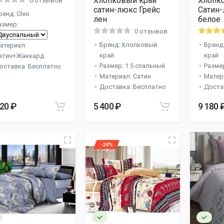
Хлопковый край
Хлопк
0 отзывов
сатин-люкс Грейс
Сатин-
ренд: Cleo
лен
белое
азмер:
0 отзывов
Бренд: Хлопковый
Бренд
атериал:
край
край
атин+Жаккард
Размер: 1.5 спальный
Разме
оставка: Бесплатно
Материал: Сатин
Матер
Доставка: Бесплатно
Доста
520 ₽
5 400 ₽
9 180 
-24%