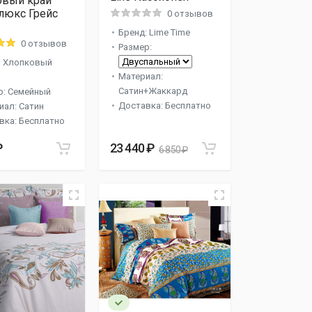
овый край
люкс Грейс
0 отзывов
Бренд: Lime Time
0 отзывов
Размер:
: Хлопковый
Материал:
Сатин+Жаккард
р: Семейный
Доставка: Бесплатно
иал: Сатин
вка: Бесплатно
₽
23 440 ₽
6 850 ₽