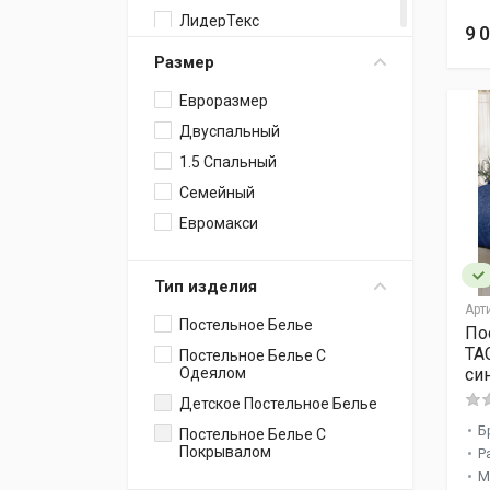
ЛидерТекс
9 
TAC
Размер
Евроразмер
Двуспальный
1.5 Спальный
Семейный
Евромакси
Тип изделия
Арт
Постельное Белье
По
TAC
Постельное Белье С
Одеялом
си
Детское Постельное Белье
Б
Постельное Белье С
Покрывалом
Р
М