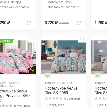
атин+Жаккард
Материал: Сатин
оставка: Бесплатно
Доставка: Бесплатно
 290 ₽
3 720 ₽
1 780 
4 992 ₽
ОВИНКА
икул:
SVI04-992
Артикул:
16/0089-SK
Артикул:
1074 15550
Постельное белье
Постел
стельное белье
Cleo SK-0089
Cleo S
ngo Provence SVI-
0 отзывов
2
Бренд: Cleo
Бренд:
0 отзывов