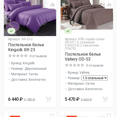
Артикул:
XR-23-2
Артикул:
КПБ страйп-сатин
OD-53 1,5 спальный
Постельное белье
(150х215) 2 наволочки
(70х70)
Kingsilk XR-23
Постельное белье
0 отзывов
Valtery OD-53
Бренд: Kingsilk
0 отзывов
Размер: Двуспальный
Бренд: Valtery
Материал: Сатин
Размер:
Доставка: Бесплатно
Материал: Сатин
Доставка: Бесплатно
6 440 ₽
5 470 ₽
6 780 ₽
5 660 ₽