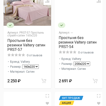
Артикул:
PRST-57 Простынь
Артикул:
---
страйп-сатин 160x220
Простыня без
Простыня без
резинки Valtery сатин
резинки Valtery сатин
PRST-54
PRST-57
0 отзывов
0 отзывов
Бренд: Valtery
Бренд: Valtery
Размер:
Размер:
Материал: Сатин
Материал: Сатин
2 250 ₽
2 691 ₽
ХИТ ПРОДАЖ
АКЦИЯ