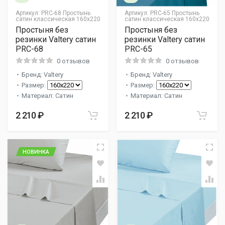
Артикул:
PRC-68 Простынь
Артикул:
PRC-65 Простынь
сатин классическая 160х220
сатин классическая 160х220
Простыня без
Простыня без
резинки Valtery сатин
резинки Valtery сатин
PRC-68
PRC-65
0 отзывов
0 отзывов
Бренд: Valtery
Бренд: Valtery
Размер:
Размер:
Материал: Сатин
Материал: Сатин
2 210 ₽
2 210 ₽
НОВИНКА