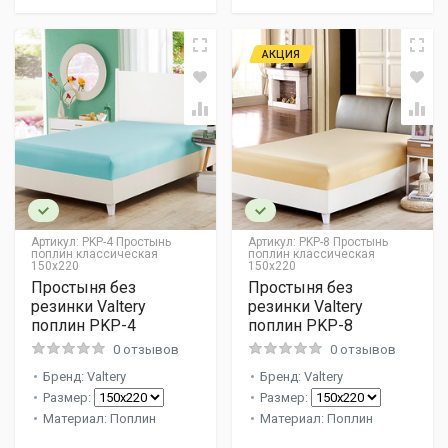
АКЦИЯ
Артикул:
PKP-4 Простынь
Артикул:
PKP-8 Простынь
поплин классическая
поплин классическая
150x220
150x220
Простыня без
Простыня без
резинки Valtery
резинки Valtery
поплин PKP-4
поплин PKP-8
0 отзывов
0 отзывов
Бренд: Valtery
Бренд: Valtery
Размер:
Размер:
Материал: Поплин
Материал: Поплин