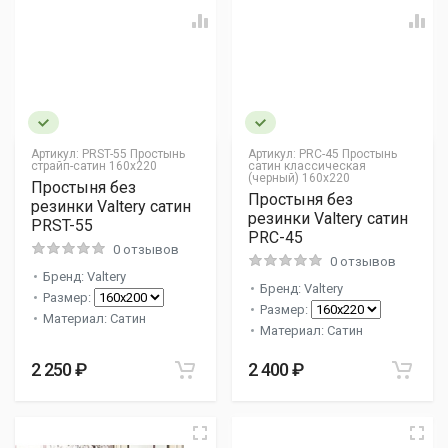
Артикул:
PRST-55 Простынь
Артикул:
PRC-45 Простынь
страйп-сатин 160x220
сатин классическая
(черный) 160x220
Простыня без
Простыня без
резинки Valtery сатин
резинки Valtery сатин
PRST-55
PRC-45
0 отзывов
0 отзывов
Бренд: Valtery
Бренд: Valtery
Размер:
Размер:
Материал: Сатин
Материал: Сатин
2 250 ₽
2 400 ₽