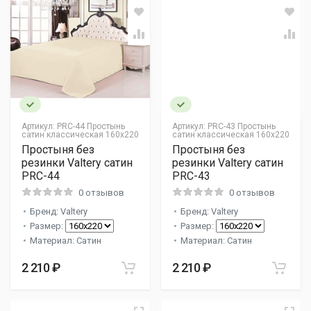
Артикул:
PRC-44 Простынь
Артикул:
PRC-43 Простынь
сатин классическая 160x220
сатин классическая 160x220
Простыня без
Простыня без
резинки Valtery сатин
резинки Valtery сатин
PRC-44
PRC-43
0 отзывов
0 отзывов
Бренд: Valtery
Бренд: Valtery
Размер:
Размер:
Материал: Сатин
Материал: Сатин
2 210 ₽
2 210 ₽