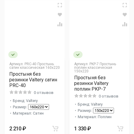
Артикул:
PRC-40 Простынь
Артикул:
PKP-7 Простынь
сатин классическая 160x220
поплин классическая
150x220
Простыня без
Простыня без
резинки Valtery сатин
резинки Valtery
PRC-40
поплин PKP-7
0 отзывов
0 отзывов
Бренд: Valtery
Бренд: Valtery
Размер:
Размер:
Материал: Сатин
Материал: Поплин
2 210 ₽
1 330 ₽