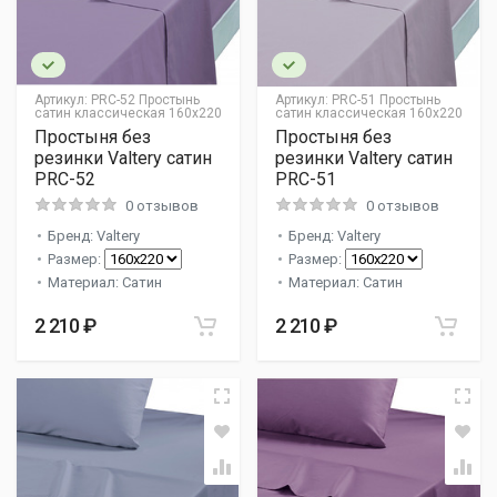
Артикул:
PRC-52 Простынь
Артикул:
PRC-51 Простынь
сатин классическая 160x220
сатин классическая 160x220
Простыня без
Простыня без
резинки Valtery сатин
резинки Valtery сатин
PRC-52
PRC-51
0 отзывов
0 отзывов
Бренд: Valtery
Бренд: Valtery
Размер:
Размер:
Материал: Сатин
Материал: Сатин
2 210 ₽
2 210 ₽