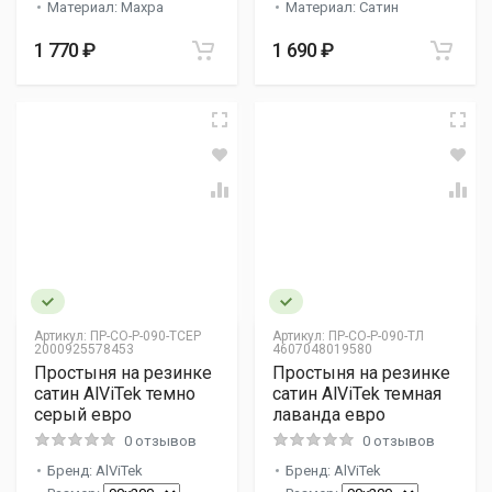
Материал: Махра
Материал: Сатин
1 770 ₽
1 690 ₽
Артикул:
ПР-СО-Р-090-ТСЕР
Артикул:
ПР-СО-Р-090-ТЛ
2000925578453
4607048019580
Простыня на резинке
Простыня на резинке
сатин AlViTek темно
сатин AlViTek темная
серый евро
лаванда евро
0 отзывов
0 отзывов
Бренд: AlViTek
Бренд: AlViTek