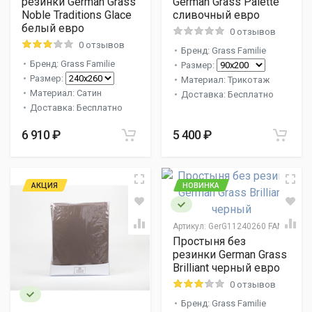
резинки German Grass
German Grass Palette
Noble Traditions Glace
сливочный евро
белый евро
0 отзывов
0 отзывов
Бренд: Grass Familie
Бренд: Grass Familie
Размер:
Размер:
Материал: Трикотаж
Материал: Сатин
Доставка: Бесплатно
Доставка: Бесплатно
6 910 ₽
5 400 ₽
АКЦИЯ
НОВИНКА
Артикул:
GerG11240260 FAM
Простыня без
резинки German Grass
Brilliant черный евро
0 отзывов
Бренд: Grass Familie