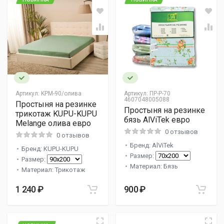
Артикул:
KPM-90/олива
Артикул:
ПР-Р-70
4607048005088
Простыня на резинке
Простыня на резинке
трикотаж KUPU-KUPU
бязь AlViTek евро
Melange олива евро
0 отзывов
0 отзывов
Бренд: AlViTek
Бренд: KUPU-KUPU
Размер:
Размер:
Материал: Бязь
Материал: Трикотаж
1 240 ₽
900 ₽