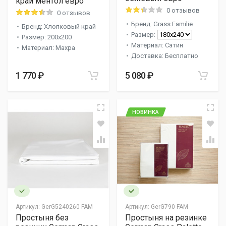
край ментол евро
0 отзывов
0 отзывов
Бренд: Grass Familie
Бренд: Хлопковый край
Размер:
Размер: 200x200
Материал: Сатин
Материал: Махра
Доставка: Бесплатно
1 770 ₽
5 080 ₽
НОВИНКА
Артикул:
GerG5240260 FAM
Артикул:
GerG790 FAM
Простыня без
Простыня на резинке