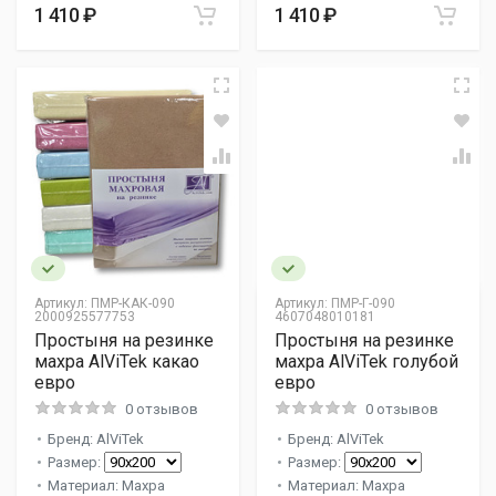
1 410 ₽
1 410 ₽
Артикул:
ПМР-КАК-090
Артикул:
ПМР-Г-090
2000925577753
4607048010181
Простыня на резинке
Простыня на резинке
махра AlViTek какао
махра AlViTek голубой
евро
евро
0 отзывов
0 отзывов
Бренд: AlViTek
Бренд: AlViTek
Размер:
Размер:
Материал: Махра
Материал: Махра