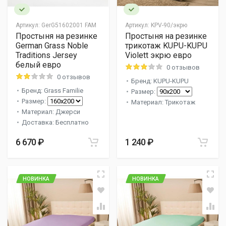
Артикул:
GerG51602001 FAM
Артикул:
KPV-90/экрю
Простыня на резинке
Простыня на резинке
German Grass Noble
трикотаж KUPU-KUPU
Traditions Jersey
Violett экрю евро
белый евро
0 отзывов
0 отзывов
Бренд: KUPU-KUPU
Бренд: Grass Familie
Размер:
Размер:
Материал: Трикотаж
Материал: Джерси
Доставка: Бесплатно
6 670 ₽
1 240 ₽
НОВИНКА
НОВИНКА