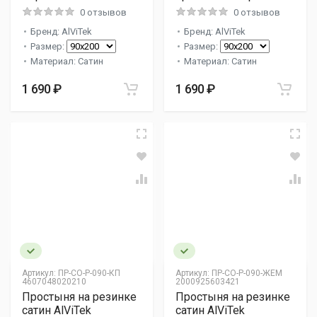
0 отзывов
0 отзывов
Бренд: AlViTek
Бренд: AlViTek
Размер:
Размер:
Материал: Сатин
Материал: Сатин
1 690 ₽
1 690 ₽
Артикул:
ПР-СО-Р-090-КП
Артикул:
ПР-СО-Р-090-ЖЕМ
4607048020210
2000925603421
Простыня на резинке
Простыня на резинке
сатин AlViTek
сатин AlViTek