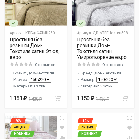
Артикул:
КПБдтСАТИН250
Артикул:
ДТпоПРЕНсатин508
Простыня без
Простыня без
резинки Дом-
резинки Дом-
Текстиля сатин Этюд
Текстиля сатин
евро
Умиротворение евро
0 отзывов
0 отзывов
Бренд: Дом-Текстиля
Бренд: Дом-Текстиля
Размер:
Размер:
Материал: Сатин
Материал: Сатин
1 150 ₽
1 150 ₽
1 430 ₽
1 430 ₽
-20%
-12%
АКЦИЯ
АКЦИЯ
НОВИНКА
НОВИНКА