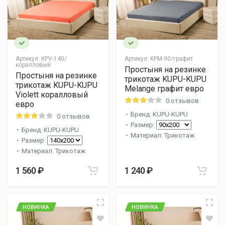
Артикул:
KPV-140/
Артикул:
KPM-90/графит
коралловый
Простыня на резинке
Простыня на резинке
трикотаж KUPU-KUPU
трикотаж KUPU-KUPU
Melange графит евро
Violett коралловый
0 отзывов
евро
Бренд: KUPU-KUPU
0 отзывов
Размер:
Бренд: KUPU-KUPU
Материал: Трикотаж
Размер:
Материал: Трикотаж
1 560 ₽
1 240 ₽
НОВИНКА
НОВИНКА