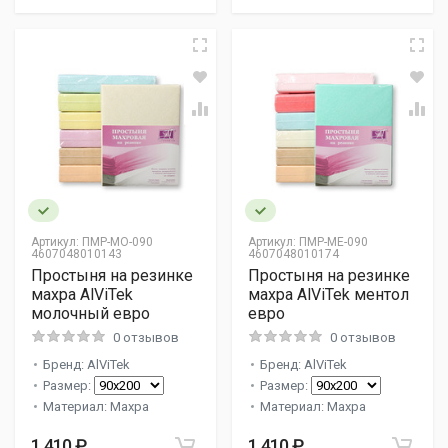
Артикул:
ПМР-МО-090
Артикул:
ПМР-МЕ-090
4607048010143
4607048010174
Простыня на резинке
Простыня на резинке
махра AlViTek
махра AlViTek ментол
молочный евро
евро
0 отзывов
0 отзывов
Бренд: AlViTek
Бренд: AlViTek
Размер:
Размер:
Материал: Махра
Материал: Махра
1 410 ₽
1 410 ₽