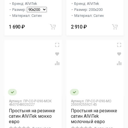
Бренд: AlViTek
Бренд: AlViTek
Размер:
Размер: 200x200
Материал: Сатин
Материал: Сатин
1 690 ₽
2 910 ₽
Артикул:
ПР-СО-Р-090-МОК
Артикул:
ПР-СО-Р-090-МО
4607048020227
2000925592145
Простыня на резинке
Простыня на резинке
сатин AlViTek мокко
сатин AlViTek
евро
молочный евро