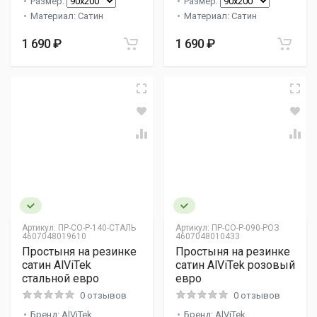
Размер:
Размер:
Материал: Сатин
Материал: Сатин
1 690 ₽
1 690 ₽
Артикул:
ПР-СО-Р-140-СТАЛЬ
Артикул:
ПР-СО-Р-090-РОЗ
4607048019610
4607048010433
Простыня на резинке
Простыня на резинке
сатин AlViTek
сатин AlViTek розовый
стальной евро
евро
0 отзывов
0 отзывов
Бренд: AlViTek
Бренд: AlViTek