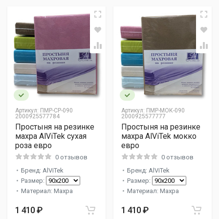
Артикул:
ПМР-СР-090
Артикул:
ПМР-МОК-090
2000925577784
2000925577777
Простыня на резинке
Простыня на резинке
махра AlViTek сухая
махра AlViTek мокко
роза евро
евро
0 отзывов
0 отзывов
Бренд: AlViTek
Бренд: AlViTek
Размер:
Размер:
Материал: Махра
Материал: Махра
1 410 ₽
1 410 ₽