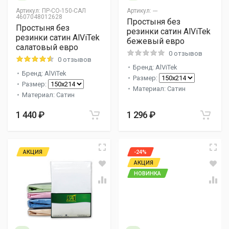
Артикул:
ПР-СО-150-САЛ
Артикул:
---
4607048012628
Простыня без
Простыня без
резинки сатин AlViTek
резинки сатин AlViTek
бежевый евро
салатовый евро
0 отзывов
0 отзывов
Бренд: AlViTek
Бренд: AlViTek
Размер:
Размер:
Материал: Сатин
Материал: Сатин
1 440 ₽
1 296 ₽
АКЦИЯ
-24%
АКЦИЯ
НОВИНКА