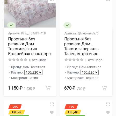
Артикул:
КПБдтСАТИН418
Артикул:
ДТперкаль570
Простыня без
Простыня без
резинки Дом-
резинки Дом-
Текстиля сатин
Текстиля перкаль
Волшебная ночь евро
Танец ветра евро
0 отзывов
0 отзывов
Бренд: Дом-Текстиля
Бренд: Дом-Текстиля
Размер:
Размер:
Материал: Сатин
Материал: Перкаль
1 150 ₽
670 ₽
1 430 ₽
754 ₽
-20%
-12%
АКЦИЯ
АКЦИЯ