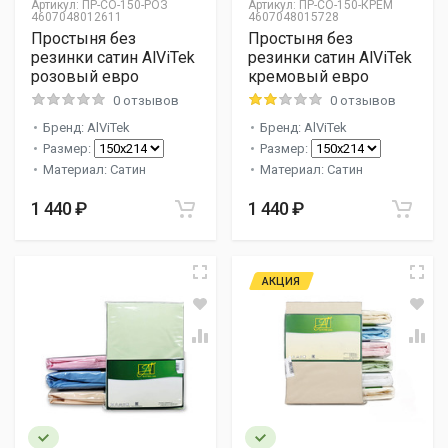
Артикул:
ПР-СО-150-РОЗ
Артикул:
ПР-СО-150-КРЕМ
4607048012611
4607048015728
Простыня без
Простыня без
резинки сатин AlViTek
резинки сатин AlViTek
розовый евро
кремовый евро
0 отзывов
0 отзывов
Бренд: AlViTek
Бренд: AlViTek
Размер:
Размер:
Материал: Сатин
Материал: Сатин
1 440 ₽
1 440 ₽
АКЦИЯ