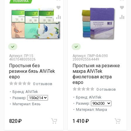
НОВИНКА
Артикул:
ПР-15
Артикул:
ПМР-ФА-090
4607048005026
2000925564449
Простыня без
Простыня на резинке
резинки бязь AlViTek
махра AlViTek
евро
фиолетовая астра
евро
0 отзывов
0 отзывов
Бренд: AlViTek
Бренд: AlViTek
Размер:
Размер:
Материал: Бязь
Материал: Махра
820 ₽
1 410 ₽