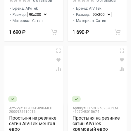
0 отзывов
0 отзывов
Бренд: AlViTek
Бренд: AlViTek
Размер:
Размер:
Материал: Сатин
Материал: Сатин
1 690 ₽
1 690 ₽
Артикул:
ПР-СО-Р-090-МЕН
Артикул:
ПР-СО-Р-090-КРЕМ
2000925610016
4607048015674
Простыня на резинке
Простыня на резинке
сатин AlViTek ментол
сатин AlViTek
евро
кремовый евро