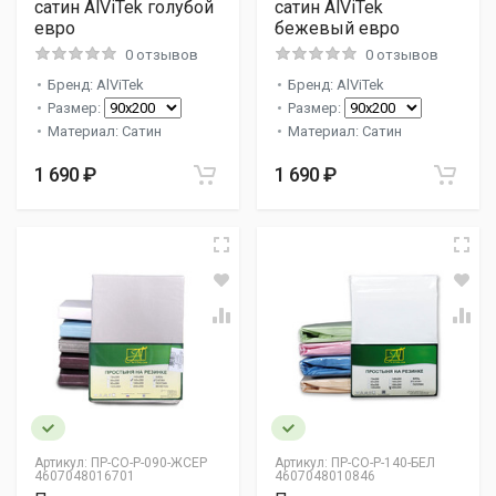
сатин AlViTek голубой
сатин AlViTek
евро
бежевый евро
0 отзывов
0 отзывов
Бренд: AlViTek
Бренд: AlViTek
Размер:
Размер:
Материал: Сатин
Материал: Сатин
1 690 ₽
1 690 ₽
Артикул:
ПР-СО-Р-090-ЖСЕР
Артикул:
ПР-СО-Р-140-БЕЛ
4607048016701
4607048010846