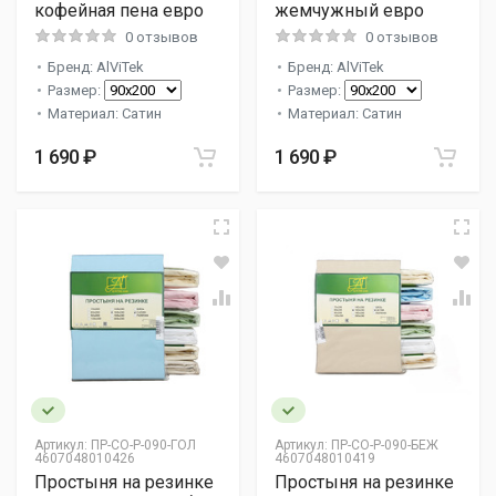
кофейная пена евро
жемчужный евро
0 отзывов
0 отзывов
Бренд: AlViTek
Бренд: AlViTek
Размер:
Размер:
Материал: Сатин
Материал: Сатин
1 690 ₽
1 690 ₽
Артикул:
ПР-СО-Р-090-ГОЛ
Артикул:
ПР-СО-Р-090-БЕЖ
4607048010426
4607048010419
Простыня на резинке
Простыня на резинке