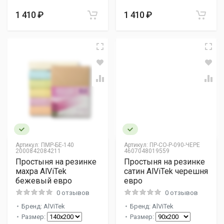
1 410 ₽
1 410 ₽
Артикул:
ПМР-БЕ-140
Артикул:
ПР-СО-Р-090-ЧЕРЕ
2000842084211
4607048019559
Простыня на резинке
Простыня на резинке
махра AlViTek
сатин AlViTek черешня
бежевый евро
евро
0 отзывов
0 отзывов
Бренд: AlViTek
Бренд: AlViTek
Размер:
Размер: