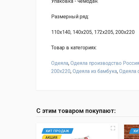
Упаковка - чемодан.
Размерный ряд:
110x140, 140х205, 172х205, 200х220
Товар в категориях:
Одеяла
,
Одеяла производство Росси
200х220
,
Одеяла из бамбука
,
Одеяла 
Марина
04.11.2017, 01:28
Еще купили одеяло "Бамбук" этой же фирмы с 
С этим товаром покупают:
Все-таки сатин нежнее, и одеяло по ощущени
"Условия
ХИТ ПРОДАЖ
ХИ
АКЦИЯ