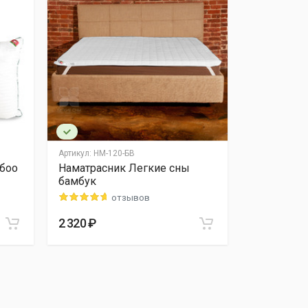
Артикул:
НМ-120-БВ
Артикул:
57(4
боо
Наматрасник Легкие сны
Подушка Л
бамбук
средней у
отзывов
отзыв
2 320 ₽
1 320 ₽