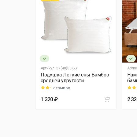
Написать отзыв
Ваше имя
Подробная информация в разделе
"Оплата"
.
Отзыв
Артикул:
57(40)03-БВ
Артик
е сны
Подушка Легкие сны Бамбоо
Нам
средней упругости
бам
отзывов
Фото
1 320 ₽
2 32
Я согласен на
обработку персональных да
Опубликовать отзыв