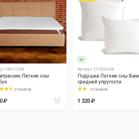
ул:
НМ-120-БВ
Артикул:
57(40)03-БВ
атрасник Легкие сны
Подушка Легкие сны Бам
бук
средней упругости
отзывов
отзывов
0 ₽
1 320 ₽
нных