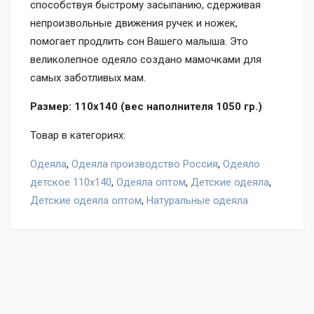
способствуя быстрому засыпанию, сдерживая
непроизвольные движения ручек и ножек,
помогает продлить сон Вашего малыша. Это
великолепное одеяло создано мамочками для
самых заботливых мам.
Размер: 110x140 (вес наполнителя 1050 гр.)
Товар в категориях:
Одеяла
,
Одеяла производство Россия
,
Одеяло
детское 110х140
,
Одеяла оптом
,
Детские одеяла
,
Детские одеяла оптом
,
Натуральные одеяла
Оставьте отзыв на товар Одеяло детское ватное ДОМ
ТЕКСТИЛЯ желтый, нам важно ваше мнение!
Написать отзыв