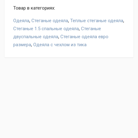
Товар в категориях:
Одеяла
,
Стеганые одеяла
,
Теплые стеганые одеяла
,
Стеганые 1.5 спальные одеяла
,
Стеганые
двуспальные одеяла
,
Стеганые одеяла евро
размера
,
Одеяла с чехлом из тика
Оставьте отзыв на товар Одеяло ДОМ ТЕКСТИЛЯ
Антистресс теплое, нам важно ваше мнение!
Написать отзыв
"Условия обмена и
возврата"
Ваше имя
Отзыв