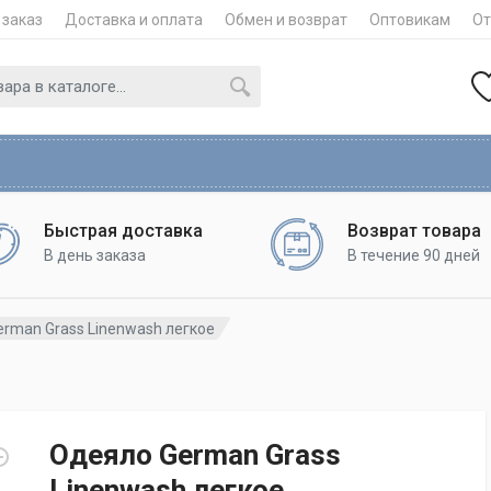
 заказ
Доставка и оплата
Обмен и возврат
Оптовикам
О
Быстрая доставка
Возврат товара
В день заказа
В течение 90 дней
rman Grass Linenwash легкое
Одеяло German Grass
Linenwash легкое