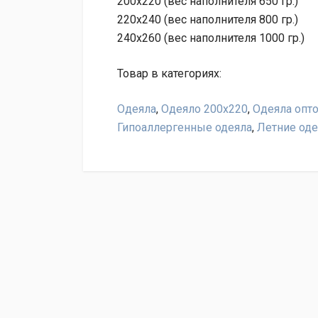
200x220 (вес наполнителя 650 гр.)
220x240 (вес наполнителя 800 гр.)
240x260 (вес наполнителя 1000 гр.)
Товар в категориях:
Одеяла
,
Одеяло 200х220
,
Одеяла опт
Гипоаллергенные одеяла
,
Летние оде
Оставьте отзыв на товар Одеяло German Gr
Написать отзыв
"Условия
Ваше имя