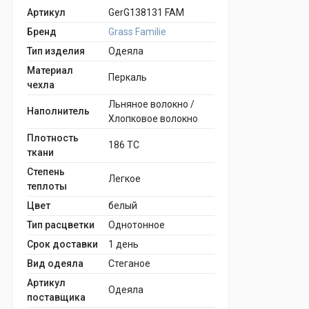
Артикул
GerG138131 FAM
Бренд
Grass Familie
Тип изделия
Одеяла
Материал
Перкаль
чехла
Льняное волокно /
Наполнитель
Хлопковое волокно
Плотность
186 TC
ткани
Степень
Легкое
теплоты
Цвет
белый
Тип расцветки
Однотонное
Срок доставки
1 день
Вид одеяла
Стеганое
Артикул
Одеяла
поставщика