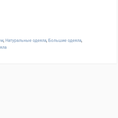
ом
,
Натуральные одеяла
,
Большие одеяла
,
яла
ass Linenwash легкое, нам важно ваше мнение!
 обмена и возврата"