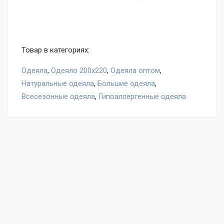
Товар в категориях:
Одеяла
,
Одеяло 200х220
,
Одеяла оптом
,
Натуральные одеяла
,
Большие одеяла
,
Всесезонные одеяла
,
Гипоаллергенные одеяла
Оставьте отзыв на товар Одеяло German Grass Paisley
Silk всесезонное, нам важно ваше мнение!
Написать отзыв
"Условия обмена и
возврата"
Ваше имя