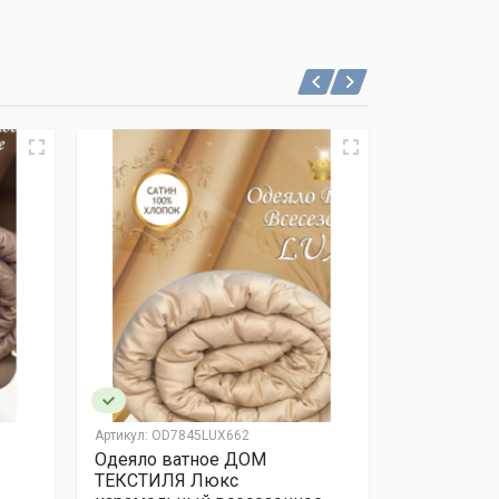
Артикул:
OD7845LUX662
Артикул:
OD78
Одеяло ватное ДОМ
Одеяло в
ТЕКСТИЛЯ Люкс
ТЕКСТИЛЯ