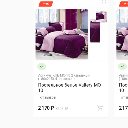
-29%
-2
Ваше имя
Отзыв
Подробная информация в разделе
"Оплата"
.
альный
Артикул:
КПБ MO-10 2 спальный
Артик
Фото
(180х215) 4 наволочки
(180х
altery MO-
Постельное белье Valtery MO-
Пост
10
10
отзывов
отз
Я согласен на
обработку персональных да
2 170 ₽
2 17
3 050 ₽
Опубликовать отзыв