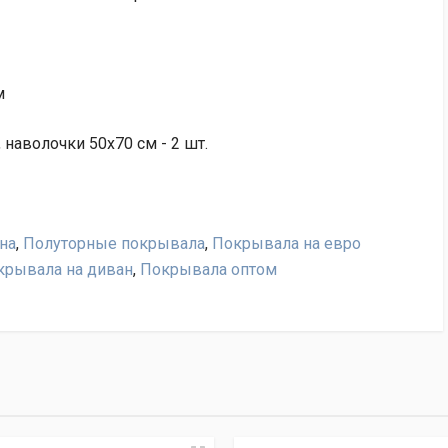
м
наволочки 50х70 см - 2 шт.
на
,
Полуторные покрывала
,
Покрывала на евро
крывала на диван
,
Покрывала оптом
y PMO-10, нам важно ваше мнение!
 обмена и возврата"