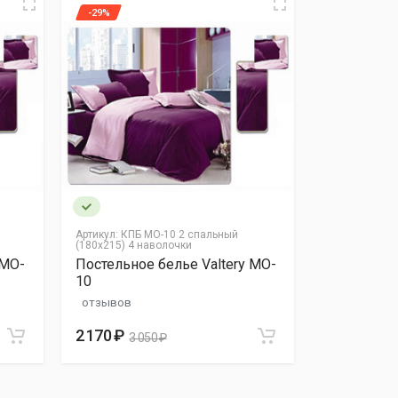
-29%
-29%
Артикул:
КПБ MO-10 2 спальный
Артикул:
КПБ 
(180х215) 4 наволочки
(180х215) 4 
 MO-
Постельное белье Valtery MO-
Постельное
10
10
отзывов
отзывов
2 170 ₽
2 170 ₽
3 050 ₽
3 0