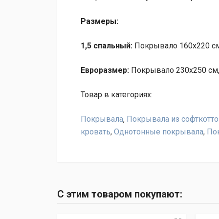
Размеры:
1,5 спальный:
Покрывало 160х220 с
Евроразмер:
Покрывало 230х250 см, 
Товар в категориях:
Покрывала
,
Покрывала из софткотто
кровать
,
Однотонные покрывала
,
По
Оставьте отзыв на товар Покрывало Valter
С этим товаром покупают:
Написать отзыв
"Условия