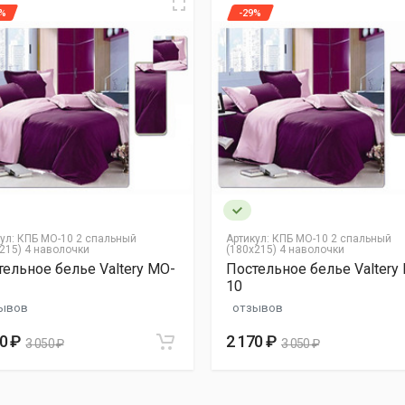
9%
-29%
ул:
КПБ MO-10 2 спальный
Артикул:
КПБ MO-10 2 спальный
215) 4 наволочки
(180х215) 4 наволочки
ельное белье Valtery MO-
Постельное белье Valtery
10
ывов
отзывов
нных
0 ₽
2 170 ₽
3 050 ₽
3 050 ₽