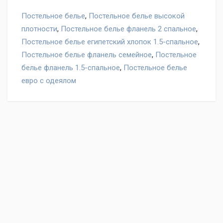
Постельное белье
,
Постельное белье высокой
плотности
,
Постельное белье фланель 2 спальное
,
Постельное белье египетский хлопок 1.5-спальное
,
Постельное белье фланель семейное
,
Постельное
белье фланель 1.5-спальное
,
Постельное белье
евро с одеялом
Оставьте отзыв на товар Постельное белье Cleo SK-
706, нам важно ваше мнение!
Написать отзыв
"Условия обмена и
возврата"
Ваше имя
Отзыв