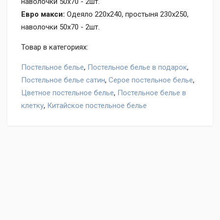
наволочки 50х70 - 2шт.
Евро макси:
Одеяло 220х240, простыня 230х250,
наволочки 50х70 - 2шт.
Товар в категориях:
Постельное белье
,
Постельное белье в подарок
,
Постельное белье сатин
,
Серое постельное белье
,
Цветное постельное белье
,
Постельное белье в
клетку
,
Китайское постельное белье
Оставьте отзыв на товар Постельное белье с одеялом
Cleo NBO-009, нам важно ваше мнение!
Написать отзыв
"Условия обмена и
возврата"
Ваше имя