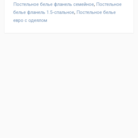
Постельное белье фланель семейное
,
Постельное
белье фланель 1.5-спальное
,
Постельное белье
евро с одеялом
Оставьте отзыв на товар Постельное белье Valtery C-
383, нам важно ваше мнение!
Написать отзыв
"Условия обмена и
возврата"
Ваше имя
Отзыв
Подробная информация в разделе
"Оплата"
.