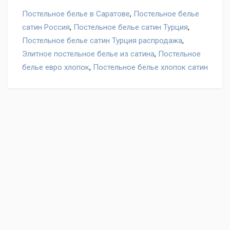
Постельное белье в Саратове
,
Постельное белье
сатин Россия
,
Постельное белье сатин Турция
,
Постельное белье сатин Турция распродажа
,
Элитное постельное белье из сатина
,
Постельное
белье евро хлопок
,
Постельное белье хлопок сатин
Оставьте отзыв на товар Постельное белье Valtery CL-
142, нам важно ваше мнение!
Написать отзыв
"Условия обмена и
возврата"
Ваше имя
Отзыв