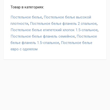
Товар в категориях:
Постельное белье
,
Постельное белье высокой
плотности
,
Постельное белье фланель 2 спальное
,
Постельное белье египетский хлопок 1.5-спальное
,
Постельное белье фланель семейное
,
Постельное
белье фланель 1.5-спальное
,
Постельное белье
евро с одеялом
Оставьте отзыв на товар Постельное белье Valtery OD-
45, нам важно ваше мнение!
Написать отзыв
"Условия обмена и
возврата"
Ваше имя