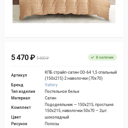
5 470 ₽
В наличии
5 660 ₽
КПБ страйп-сатин OD-64 1,5 спальный
Артикул
(150х215) 2 наволочки (70х70)
Бренд
Valtery
Тип изделия
Постельное белье
Материал
Сатин
Пододеяльник — 150х215, простыня
Комплект
150х215, наволочки 50х70 — 2шт.
Цвет
шоколадный
Рисунок
Полосы