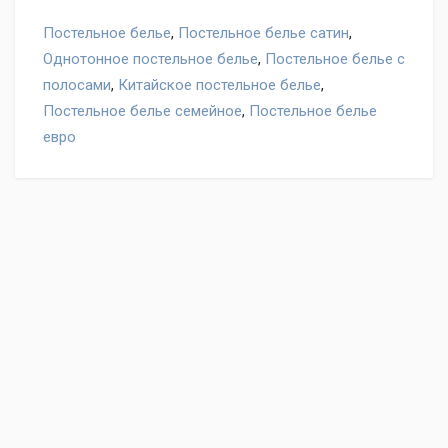
Постельное белье
,
Постельное белье сатин
,
Однотонное постельное белье
,
Постельное белье с
полосами
,
Китайское постельное белье
,
Постельное белье семейное
,
Постельное белье
евро
Оставьте отзыв на товар Постельное белье Valtery OD-
64, нам важно ваше мнение!
Написать отзыв
"Условия обмена и
возврата"
Ваше имя
Отзыв