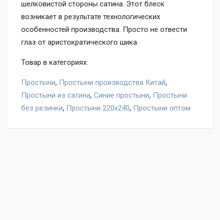
шелковистой стороны сатина. Этот блеск
возникает в результате технологических
особенностей производства. Просто не отвести
глаз от аристократического шика.
Товар в категориях:
Простыни
,
Простыни производства Китай
,
Простыни из сатина
,
Синие простыни
,
Простыни
без резинки
,
Простыни 220х240
,
Простыни оптом
Оставьте отзыв на товар Простыня без резинки Valtery
сатин PRC-34, нам важно ваше мнение!
Написать отзыв
"Условия обмена и
возврата"
Ваше имя