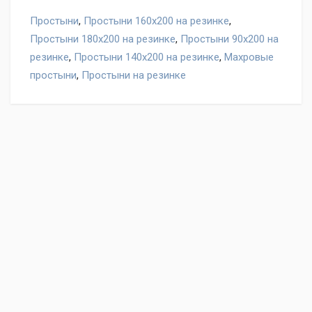
Простыни
,
Простыни 160х200 на резинке
,
Простыни 180х200 на резинке
,
Простыни 90х200 на
резинке
,
Простыни 140х200 на резинке
,
Махровые
простыни
,
Простыни на резинке
Оставьте отзыв на товар Простыня на резинке махра
Хлопковый край слива, нам важно ваше мнение!
Написать отзыв
"Условия обмена и
возврата"
Ваше имя
Отзыв
Подробная информация в разделе
"Оплата"
.