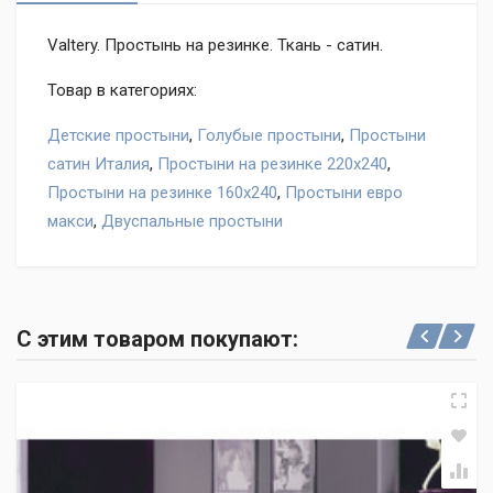
Valtery. Простынь на резинке. Ткань - сатин.
Товар в категориях:
Детские простыни
,
Голубые простыни
,
Простыни
сатин Италия
,
Простыни на резинке 220х240
,
Простыни на резинке 160х240
,
Простыни евро
макси
,
Двуспальные простыни
Оставьте отзыв на товар Простыня на резинке Valtery
PRC-R-14, нам важно ваше мнение!
С этим товаром покупают:
Написать отзыв
"Условия обмена и
возврата"
Ваше имя