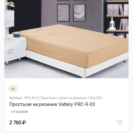
Отзыв
Подробная информация в разделе
"Оплата"
.
Фото
Я согласен на
обработку персональных данных
Опубликовать отзыв
Артикул:
PRC-R-03 Простынь сатин на резинке 160x200
Простыня на резинке Valtery PRC-R-03
отзывов
2 760 ₽